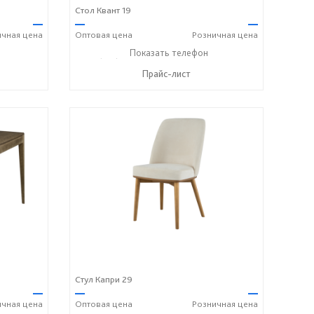
Стол Квант 19
—
—
—
ичная
цена
Оптовая
цена
Розничная
цена
8 742 8767
+7 (831) 614-39-98
Показать телефон
+7 908 742 8767
☎
☎
Прайс-лист
Стул Капри 29
—
—
—
ичная
цена
Оптовая
цена
Розничная
цена