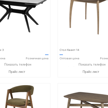
а-3
Стол Квант-14
—
—
ена
Розничная
цена
Оптовая
цена
Розн
) 614-39-98
Показать телефон
+7 908 742 8767
+7 (831) 614-39-98
Показать телефон
+7 90
☎
☎
☎
Прайс-лист
Прайс-лист