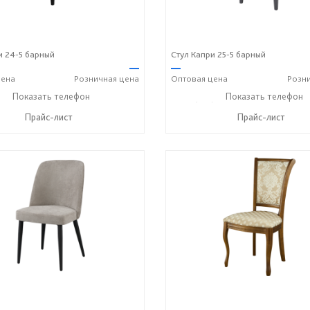
и 24-5 барный
Стул Капри 25-5 барный
—
—
ена
Розничная
цена
Оптовая
цена
Розн
) 614-39-98
Показать телефон
+7 908 742 8767
+7 (831) 614-39-98
Показать телефон
+7 90
☎
☎
☎
Прайс-лист
Прайс-лист