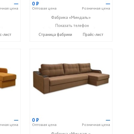
—
0
Р
—
ичная
цена
Оптовая
цена
Розничная
цена
Фабрика «Миндаль»
7) 638-44-17
+7 (927) 630-62-82
Показать телефон
+7 (917) 638-44-17
☎
☎
с-лист
Страница фабрики
Прайс-лист
—
0
Р
—
ичная
цена
Оптовая
цена
Розничная
цена
Фабрика «Миндаль»