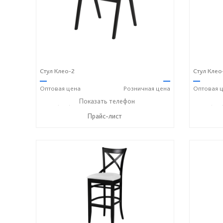
Стул Клео-2
Стул Клео
—
—
—
Оптовая
цена
Розничная
цена
Оптовая
ц
+7 (831) 614-39-98
Показать телефон
+7 908 742 8767
+7 (831
☎
☎
☎
Прайс-лист