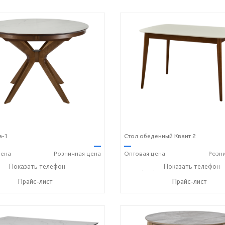
а-1
Стол обеденный Квант 2
—
—
ена
Розничная
цена
Оптовая
цена
Розн
) 614-39-98
Показать телефон
+7 908 742 8767
+7 (831) 614-39-98
Показать телефон
+7 90
☎
☎
☎
Прайс-лист
Прайс-лист