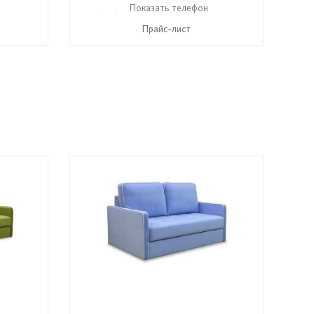
8 742 8767
+7 (831) 614-39-98
Показать телефон
+7 908 742 8767
☎
☎
Прайс-лист