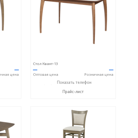
Стол Квант-13
—
—
—
ичная
цена
Оптовая
цена
Розничная
цена
8 742 8767
+7 (831) 614-39-98
Показать телефон
+7 908 742 8767
☎
☎
Прайс-лист