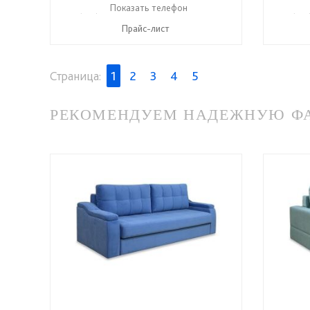
+7 (831) 614-39-98
Показать телефон
+7 908 742 8767
+7 (831
☎
☎
☎
Прайс-лист
Страница:
1
2
3
4
5
РЕКОМЕНДУЕМ НАДЕЖНУЮ ФАБ