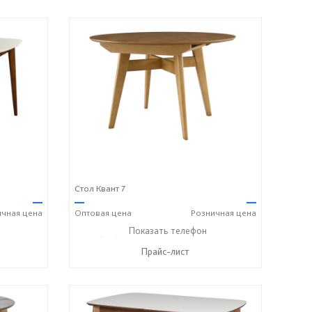
Стол Квант 7
—
—
—
ичная
цена
Оптовая
цена
Розничная
цена
8 742 8767
+7 (831) 614-39-98
Показать телефон
+7 908 742 8767
☎
☎
Прайс-лист