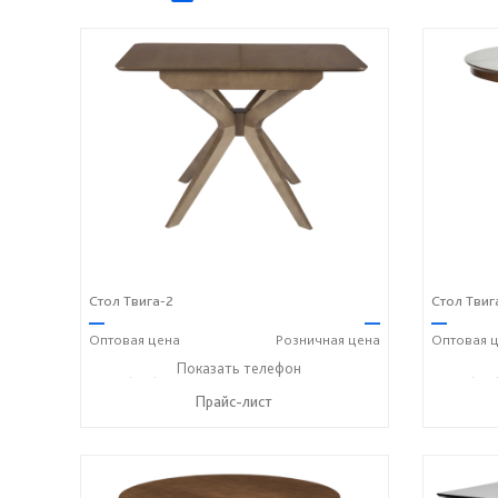
Стол Твига-2
Стол Твиг
—
—
—
Оптовая
цена
Розничная
цена
Оптовая
ц
+7 (831) 614-39-98
Показать телефон
+7 908 742 8767
+7 (831
☎
☎
☎
Прайс-лист