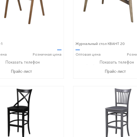
-1
Журнальный стол КВАНТ 20
—
—
ена
Розничная
цена
Оптовая
цена
Розн
) 614-39-98
Показать телефон
+7 908 742 8767
+7 (831) 614-39-98
Показать телефон
+7 90
☎
☎
☎
Прайс-лист
Прайс-лист