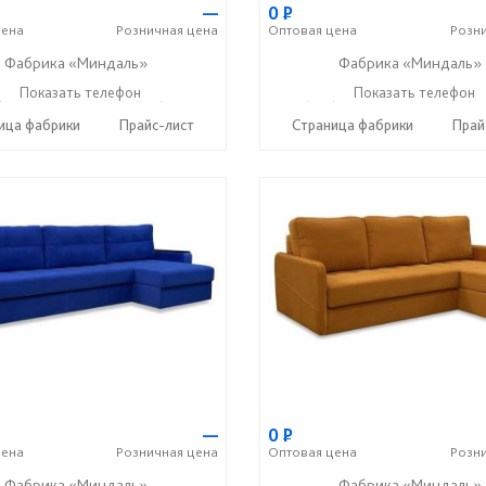
—
0
Р
ена
Розничная
цена
Оптовая
цена
Розн
Фабрика «Миндаль»
Фабрика «Миндаль»
) 630-62-82
Показать телефон
+7 (917) 638-44-17
+7 (927) 630-62-82
Показать телефон
+7 (91
☎
☎
☎
ица фабрики
Прайс-лист
Страница фабрики
Прай
—
0
Р
ена
Розничная
цена
Оптовая
цена
Розн
Фабрика «Миндаль»
Фабрика «Миндаль»