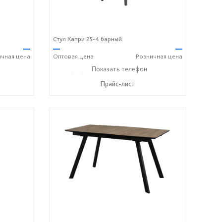
Стул Капри 25-4 барный
—
—
—
ичная
цена
Оптовая
цена
Розничная
цена
8 742 8767
+7 (831) 614-39-98
Показать телефон
+7 908 742 8767
☎
☎
Прайс-лист