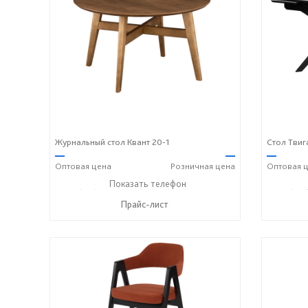
Журнальный стол Квант 20-1
Стол Твиг
—
—
—
Оптовая
цена
Розничная
цена
Оптовая
ц
+7 (831) 614-39-98
Показать телефон
+7 908 742 8767
+7 (831
☎
☎
☎
Прайс-лист