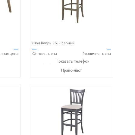
Стул Капри 26-2 барный
—
—
—
ичная
цена
Оптовая
цена
Розничная
цена
8 742 8767
+7 (831) 614-39-98
Показать телефон
+7 908 742 8767
☎
☎
Прайс-лист