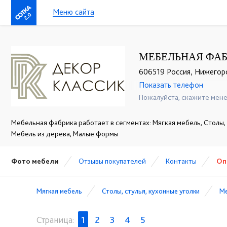
Меню сайта
2.0
МЕБЕЛЬНАЯ ФАБ
606519 Россия, Нижегород
Показать телефон
+7 (831) 614-39-98
☎
Пожалуйста, скажите мене
Мебельная фабрика работает в сегментах: Мягкая мебель, Столы, 
Мебель из дерева, Малые формы
Фото мебели
Отзывы покупателей
Контакты
Оп
Мягкая мебель
Столы, стулья, кухонные уголки
Ме
Страница:
1
2
3
4
5