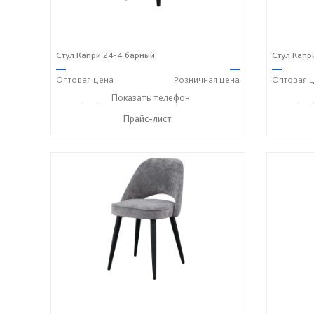
Стул Капри 24-4 барный
Стул Капр
—
—
—
Оптовая
цена
Розничная
цена
Оптовая
ц
+7 (831) 614-39-98
Показать телефон
+7 908 742 8767
+7 (831
☎
☎
☎
Прайс-лист