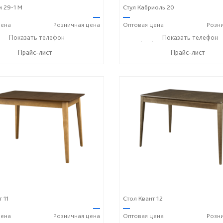
и 29-1 М
Стул Кабриоль 20
—
—
ена
Розничная
цена
Оптовая
цена
Розн
) 614-39-98
Показать телефон
+7 908 742 8767
+7 (831) 614-39-98
Показать телефон
+7 90
☎
☎
☎
Прайс-лист
Прайс-лист
 11
Стол Квант 12
—
—
ена
Розничная
цена
Оптовая
цена
Розн