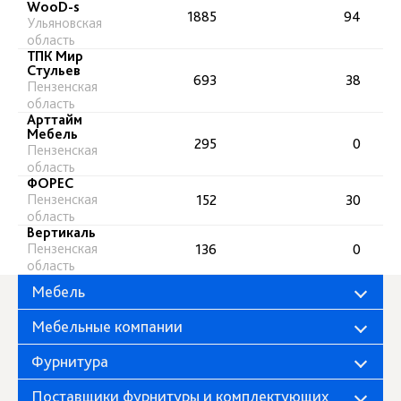
WooD-s
1885
94
Ульяновская
область
ТПК Мир
Стульев
693
38
Пензенская
область
Арттайм
Мебель
295
0
Пензенская
область
ФОРЕС
Пензенская
152
30
область
Вертикаль
Пензенская
136
0
область
Мебель
Мебельные компании
Фурнитура
Поставщики фурнитуры и комплектующих