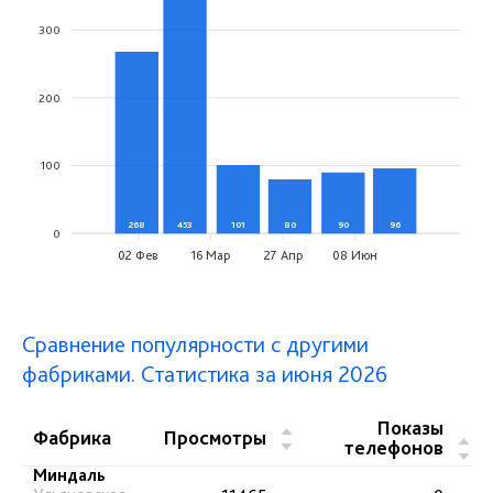
300
200
100
268
453
101
80
90
96
0
02 Фев
16 Мар
27 Апр
08 Июн
Сравнение популярности с другими
фабриками. Статистика за июня 2026
Показы
▲
Фабрика
Просмотры
▲
телефонов
▼
▼
Миндаль