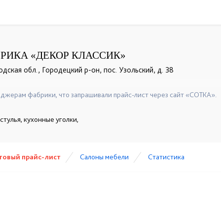
РИКА «ДЕКОР КЛАССИК»
ская обл., Городецкий р-он, пос. Узольский, д. 38
+7 908 742 8767
☎
джерам фабрики, что запрашивали прайс-лист через сайт «СОТКА».
стулья, кухонные уголки,
товый прайс-лист
Cалоны мебели
Статистика