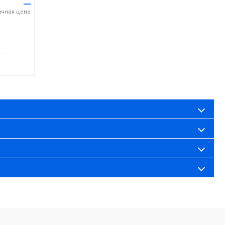
—
ичная
цена
37) 917-19-99