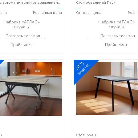
Стол Баут с автоматическим выдвижением вставки
Стол обеденный Паук
—
—
ена
Розничная
цена
Оптовая
цена
Розн
Фабрика «АТЛАС»
Фабрика «АТЛАС»
г.Кузнецк
г.Кузнецк
) 917-00-01
Показать телефон
+7(927) 388-22-22
+7 (937) 917-00-01
Показать телефон
+7(927
☎
☎
☎
Прайс-лист
Прайс-лист
2025
НОВИНКА
-7
Стол EvvA-8