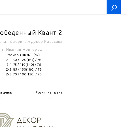
 обеденный Квант 2
ьная фабрика «Декор Классик»
г. Нижний Новгород
Размеры Ш/Д/В (см):
2 80 / 120(165) / 76
2-1 75 / 110(140) / 76
2-2 85 / 130(180) / 76
2-3 70 / 100(130) / 76
я цена:
Розничная цена:
—
—