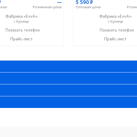
Р
—
5 590
Р
ена
Розничная
цена
Оптовая
цена
Розн
Фабрика «EvvA»
Фабрика «EvvA»
г.Кузнецк
г.Кузнецк
) 247-97-09
Показать телефон
+7 (937) 917-19-99
+7 (996) 247-97-09
Показать телефон
+7 (9
☎
☎
☎
Прайс-лист
Прайс-лист