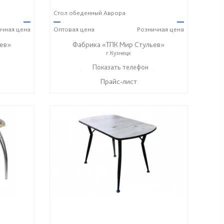
Стол обеденный Аврора
—
—
—
ичная
цена
Оптовая
цена
Розничная
цена
ев»
Фабрика «ТПК Мир Стульев»
г.Кузнецк
) 369-00-06
8 (927) 648-00-04
Показать телефон
8 (927) 369-00-06
☎
☎
Прайс-лист