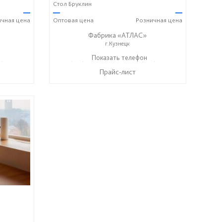
Стол Бруклин
—
—
—
ичная
цена
Оптовая
цена
Розничная
цена
Фабрика «АТЛАС»
г.Кузнецк
) 388-22-22
+7 (937) 917-00-01
Показать телефон
+7(927) 388-22-22
☎
☎
Прайс-лист