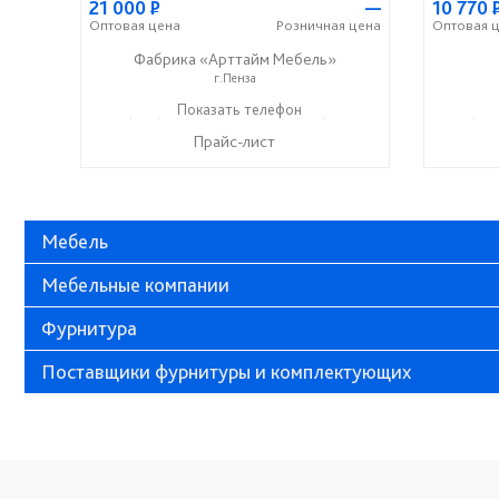
21 000
Р
—
10 770
Оптовая
цена
Розничная
цена
Оптовая
ц
Фабрика «Арттайм Мебель»
г.Пенза
+7 (800) 201-23-49
Показать телефон
+7 (963) 111-0-222
+7 (996
☎
☎
☎
Прайс-лист
Мебель
Мебельные компании
Фурнитура
Поставщики фурнитуры и комплектующих