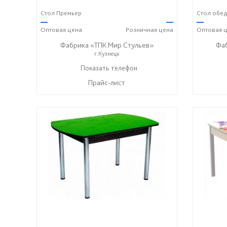
Стол Премьер
Стол обе
—
—
—
Оптовая
цена
Розничная
цена
Оптовая
ц
Фабрика «ТПК Мир Стульев»
Фа
г.Кузнецк
8 (927) 648-00-04
Показать телефон
8 (927) 369-00-06
8 (927
☎
☎
☎
Прайс-лист