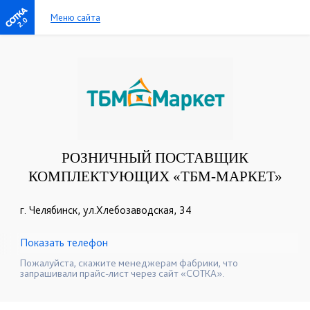
Меню сайта
2.0
РОЗНИЧНЫЙ ПОСТАВЩИК
КОМПЛЕКТУЮЩИХ «ТБМ-МАРКЕТ»
г. Челябинск, ул.Хлебозаводская, 34
Показать телефон
+7(351)247-92-72
+7(351)247-92-71
☎
☎
Пожалуйста, скажите менеджерам фабрики, что
запрашивали прайс-лист через сайт «СОТКА».