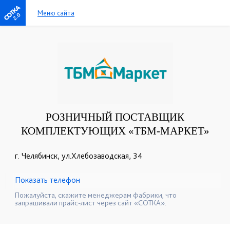
Меню сайта
2.0
РОЗНИЧНЫЙ ПОСТАВЩИК
КОМПЛЕКТУЮЩИХ «ТБМ-МАРКЕТ»
г. Челябинск, ул.Хлебозаводская, 34
Показать телефон
+7(351)247-92-72
+7(351)247-92-71
☎
☎
Пожалуйста, скажите менеджерам фабрики, что
запрашивали прайс-лист через сайт «СОТКА».