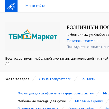
Меню сайта
2.0
РОЗНИЧНЫЙ ПО
г. Челябинск, ул.Хлебоза
Показать телефон
+7(351)247-92-72
☎
☎
Пожалуйста, скажите мене
Весь ассортимент мебельной фурнитуры для корпусной и мягкой
др.
Фото товаров
Отзывы покупателей
Контакты
Фурнитура для шкафов-купе и гардеробных систем
Меб
Мебельные фасады для кухни
Мебельные кромки
Пиломатериалы, древесина
Краски для мебели
Ла