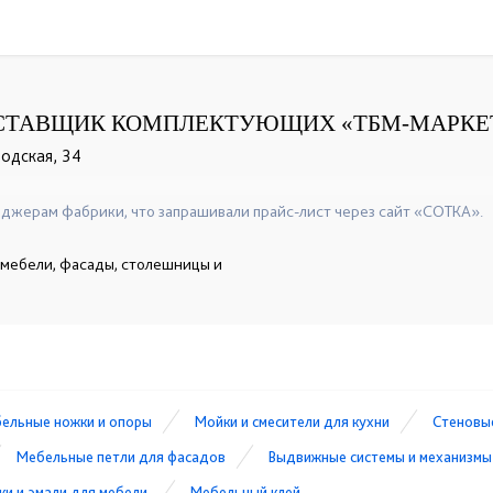
СТАВЩИК КОМПЛЕКТУЮЩИХ «ТБМ-МАРКЕ
водская, 34
+7(351)247-92-71
джерам фабрики, что запрашивали прайс-лист через сайт «СОТКА».
 мебели, фасады, столешницы и
ельные ножки и опоры
Мойки и смесители для кухни
Стеновые
Мебельные петли для фасадов
Выдвижные системы и механизмы
ки и эмали для мебели
Мебельный клей