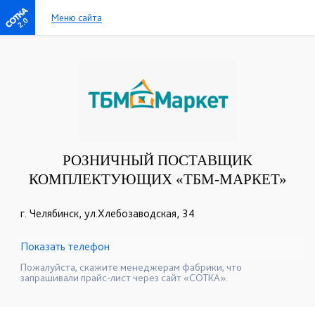
Меню сайта
2.0
РОЗНИЧНЫЙ ПОСТАВЩИК
КОМПЛЕКТУЮЩИХ «ТБМ-МАРКЕТ»
г. Челябинск, ул.Хлебозаводская, 34
Показать телефон
+7(351)247-92-72
+7(351)247-92-71
☎
☎
Пожалуйста, скажите менеджерам фабрики, что
запрашивали прайс-лист через сайт «СОТКА».