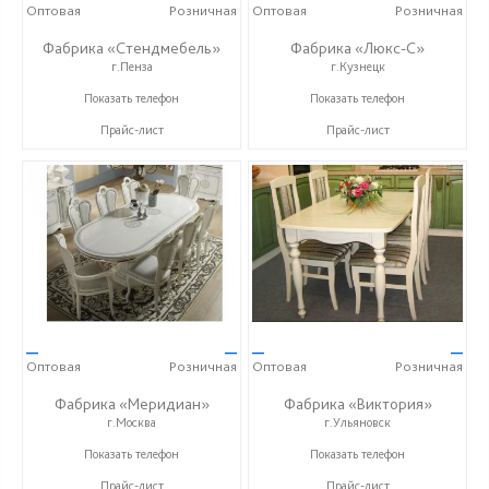
Оптовая
Розничная
Оптовая
Розничная
Фабрика «Стендмебель»
Фабрика «Люкс-С»
г.Пенза
г.Кузнецк
+7 (8412) 99-02-52
+ 7 (999) 748-11-11
Показать телефон
Показать телефон
Прайс-лист
Прайс-лист
—
—
—
—
Оптовая
Розничная
Оптовая
Розничная
Фабрика «Меридиан»
Фабрика «Виктория»
г.Москва
г.Ульяновск
+7 (495) 662-33-74
+7 (8422) 25-08-05
Показать телефон
Показать телефон
Прайс-лист
Прайс-лист