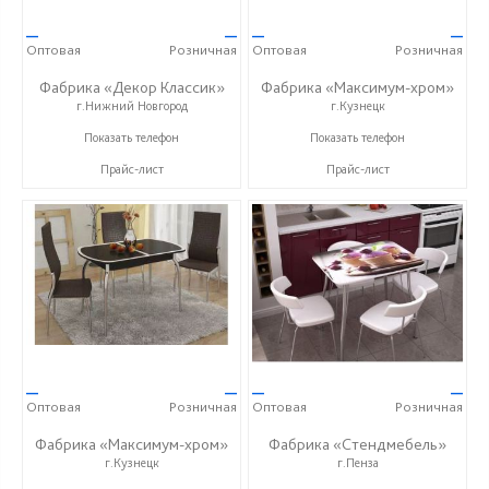
—
—
—
—
Оптовая
Розничная
Оптовая
Розничная
Фабрика «Декор Классик»
Фабрика «Максимум-хром»
г.Нижний Новгород
г.Кузнецк
+7 (831) 614-39-98
+7 (927) 369-99-90
Показать телефон
Показать телефон
Прайс-лист
Прайс-лист
—
—
—
—
Оптовая
Розничная
Оптовая
Розничная
Фабрика «Максимум-хром»
Фабрика «Стендмебель»
г.Кузнецк
г.Пенза