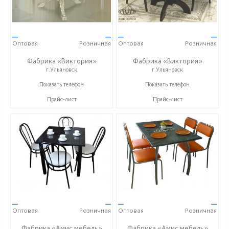
—
—
—
—
Оптовая
Розничная
Оптовая
Розничная
Фабрика «Виктория»
Фабрика «Виктория»
г.Ульяновск
г.Ульяновск
+7 (8422) 25-08-05
+7 (8422) 25-08-05
Показать телефон
Показать телефон
Прайс-лист
Прайс-лист
—
—
—
—
Оптовая
Розничная
Оптовая
Розничная
Фабрика «Амис мебель»
Фабрика «Амис мебель»