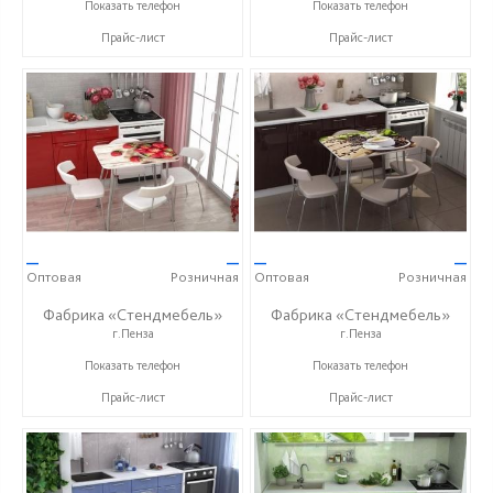
+7 (927) 369-99-90
+7 (8412) 99-02-52
Показать телефон
Показать телефон
Прайс-лист
Прайс-лист
—
—
—
—
Оптовая
Розничная
Оптовая
Розничная
Фабрика «Стендмебель»
Фабрика «Стендмебель»
г.Пенза
г.Пенза
+7 (8412) 99-02-52
+7 (8412) 99-02-52
Показать телефон
Показать телефон
Прайс-лист
Прайс-лист