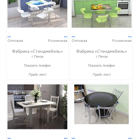
—
—
—
—
Оптовая
Розничная
Оптовая
Розничная
Фабрика «Стендмебель»
Фабрика «Стендмебель»
г.Пенза
г.Пенза
+7 (8412) 99-02-52
+7 (8412) 99-02-52
Показать телефон
Показать телефон
Прайс-лист
Прайс-лист
—
—
—
—