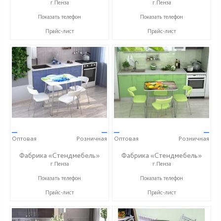
г.Пенза
г.Пенза
+7 (8412) 99-02-52
+7 (8412) 99-02-52
Показать телефон
Показать телефон
Прайс-лист
Прайс-лист
—
—
—
—
Оптовая
Розничная
Оптовая
Розничная
Фабрика «Стендмебель»
Фабрика «Стендмебель»
г.Пенза
г.Пенза
+7 (8412) 99-02-52
+7 (8412) 99-02-52
Показать телефон
Показать телефон
Прайс-лист
Прайс-лист