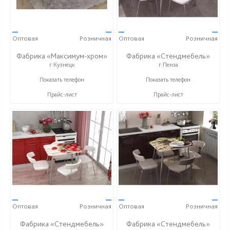
—
—
—
—
Оптовая
Розничная
Оптовая
Розничная
Фабрика «Максимум-хром»
Фабрика «Стендмебель»
г.Кузнецк
г.Пенза
+7 (927) 369-99-90
+7 (8412) 99-02-52
Показать телефон
Показать телефон
Прайс-лист
Прайс-лист
—
—
—
—
Оптовая
Розничная
Оптовая
Розничная
Фабрика «Стендмебель»
Фабрика «Стендмебель»