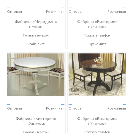
—
—
—
—
Оптовая
Розничная
Оптовая
Розничная
Фабрика «Меридиан»
Фабрика «Виктория»
г.Москва
г.Ульяновск
+7 (495) 662-33-74
+7 (8422) 25-08-05
Показать телефон
Показать телефон
Прайс-лист
Прайс-лист
—
—
—
—
Оптовая
Розничная
Оптовая
Розничная
Фабрика «Виктория»
Фабрика «Виктория»
г.Ульяновск
г.Ульяновск
+7 (8422) 25-08-05
+7 (8422) 25-08-05
Показать телефон
Показать телефон