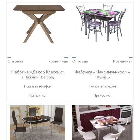
—
—
—
—
Оптовая
Розничная
Оптовая
Розничная
Фабрика «Декор Классик»
Фабрика «Максимум-хром»
г.Нижний Новгород
г.Кузнецк
+7 (831) 614-39-98
+7 (927) 369-99-90
Показать телефон
Показать телефон
Прайс-лист
Прайс-лист