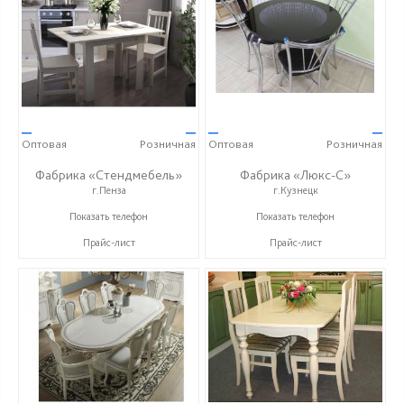
—
—
—
—
Оптовая
Розничная
Оптовая
Розничная
Фабрика «Стендмебель»
Фабрика «Люкс-С»
г.Пенза
г.Кузнецк
+7 (8412) 99-02-52
+ 7 (999) 748-11-11
Показать телефон
Показать телефон
Прайс-лист
Прайс-лист