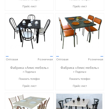
Прайс-лист
Прайс-лист
—
—
—
—
Оптовая
Розничная
Оптовая
Розничная
Фабрика «Амис мебель»
Фабрика «Амис мебель»
г.Подольск
г.Подольск
+7 (495) 960-56-05
+7 (495) 960-56-05
Показать телефон
Показать телефон
Прайс-лист
Прайс-лист