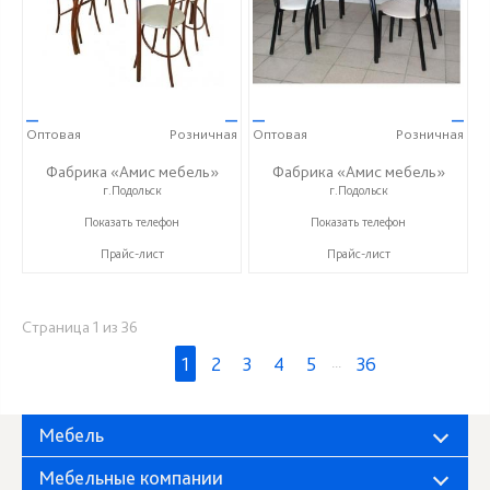
—
—
—
—
Оптовая
Розничная
Оптовая
Розничная
Фабрика «Амис мебель»
Фабрика «Амис мебель»
г.Подольск
г.Подольск
+7 (495) 960-56-05
+7 (495) 960-56-05
Показать телефон
Показать телефон
Прайс-лист
Прайс-лист
Страница 1 из 36
1
2
3
4
5
...
36
Мебель
Мебельные компании