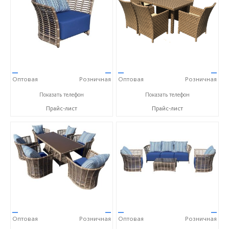
—
—
—
—
Оптовая
Розничная
Оптовая
Розничная
+7 (917) 600-15-16
+7 (917) 600-15-16
Показать телефон
Показать телефон
Прайс-лист
Прайс-лист
—
—
—
—
Оптовая
Розничная
Оптовая
Розничная