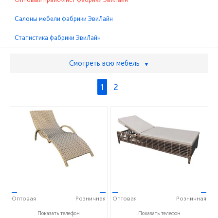
Cалоны мебели фабрики ЭвиЛайн
Статистика фабрики ЭвиЛайн
Смотреть всю мебель
▼
1
2
—
—
—
—
Оптовая
Розничная
Оптовая
Розничная
+7 (917) 600-15-16
+7 (917) 600-15-16
Показать телефон
Показать телефон