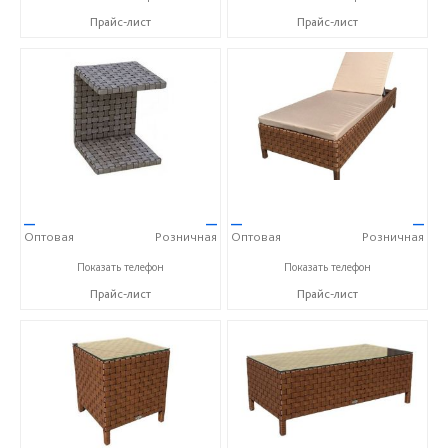
Прайс-лист
Прайс-лист
—
—
—
—
Оптовая
Розничная
Оптовая
Розничная
+7 (917) 600-15-16
+7 (917) 600-15-16
Показать телефон
Показать телефон
Прайс-лист
Прайс-лист