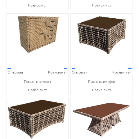
Прайс-лист
Прайс-лист
—
—
—
—
Оптовая
Розничная
Оптовая
Розничная
+7 (917) 600-15-16
+7 (917) 600-15-16
Показать телефон
Показать телефон
Прайс-лист
Прайс-лист