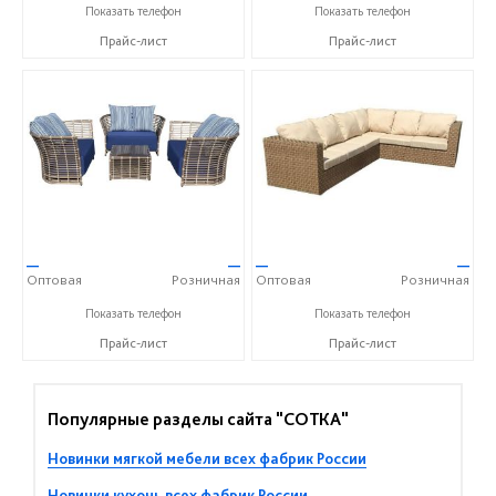
+7 (917) 600-15-16
+7 (917) 600-15-16
Показать телефон
Показать телефон
Прайс-лист
Прайс-лист
—
—
—
—
Оптовая
Розничная
Оптовая
Розничная
+7 (917) 600-15-16
+7 (917) 600-15-16
Показать телефон
Показать телефон
Прайс-лист
Прайс-лист
Популярные разделы сайта "СОТКА"
Новинки мягкой мебели всех фабрик России
Новинки кухонь всех фабрик России