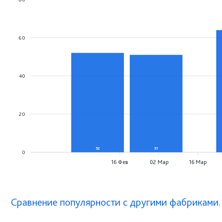
60
40
20
52
51
0
16 Фев
02 Мар
16 Мар
Сравнение популярности с другими фабриками.