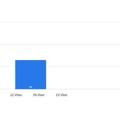
26
0
22 Июн
06 Июл
20 Июл