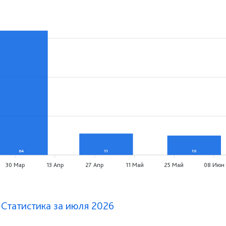
64
11
10
30 Мар
13 Апр
27 Апр
11 Май
25 Май
08 Июн
 Статистика за июля 2026