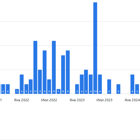
2
2
1
4
2
3
11
5
9
3
11
1
8
9
2
4
5
4
19
4
3
2
4
2
1
Янв 2022
Июл 2022
Янв 2023
Июл 2023
Янв 202