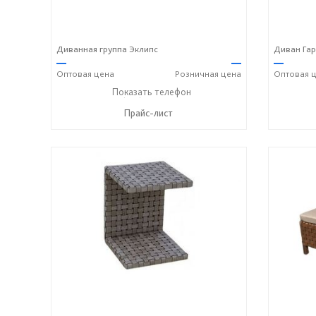
Диванная группа Эклипс
Диван Га
—
—
—
Оптовая
цена
Розничная
цена
Оптовая
ц
+7 (917) 600-15-16
Показать телефон
☎
Прайс-лист