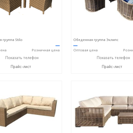
 группа Stilo
Обеденная группа Эклипс
—
—
ена
Розничная
цена
Оптовая
цена
Розн
+7 (917) 600-15-16
Показать телефон
+7 (917) 600-15-16
Показать телефон
☎
☎
Прайс-лист
Прайс-лист