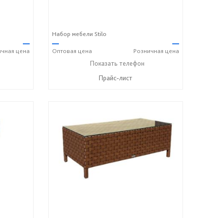
Набор мебели Stilo
—
—
—
ичная
цена
Оптовая
цена
Розничная
цена
+7 (917) 600-15-16
Показать телефон
☎
Прайс-лист