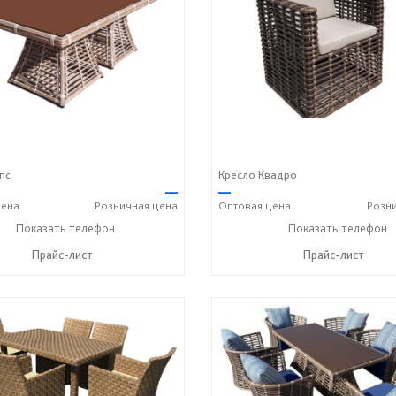
пс
Кресло Квадро
—
—
ена
Розничная
цена
Оптовая
цена
Розн
+7 (917) 600-15-16
Показать телефон
+7 (917) 600-15-16
Показать телефон
☎
☎
Прайс-лист
Прайс-лист