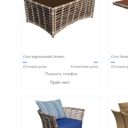
Стол журнальный Эклипс
Стол Экли
—
—
—
Оптовая
цена
Розничная
цена
Оптовая
ц
+7 (917) 600-15-16
Показать телефон
☎
Прайс-лист