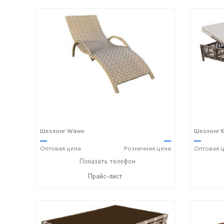
Шезлонг Wawe
Шезлонг K
—
—
—
Оптовая
цена
Розничная
цена
Оптовая
ц
+7 (917) 600-15-16
Показать телефон
☎
Прайс-лист