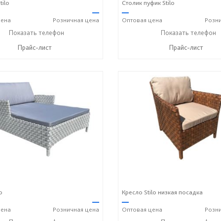
tilo
Столик пуфик Stilo
—
—
ена
Розничная
цена
Оптовая
цена
Розн
+7 (917) 600-15-16
Показать телефон
+7 (917) 600-15-16
Показать телефон
☎
☎
Прайс-лист
Прайс-лист
o
Кресло Stilo низкая посадка
—
—
ена
Розничная
цена
Оптовая
цена
Розн