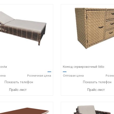
osta
Комод сервировочный Stilo
—
—
ена
Розничная
цена
Оптовая
цена
Розн
+7 (917) 600-15-16
Показать телефон
+7 (917) 600-15-16
Показать телефон
☎
☎
Прайс-лист
Прайс-лист