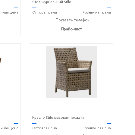
Стол журнальный Stilo
—
—
—
ичная
цена
Оптовая
цена
Розничная
цена
+7 (917) 600-15-16
Показать телефон
☎
Прайс-лист
Кресло Stilo высокая посадка
—
—
—
ичная
цена
Оптовая
цена
Розничная
цена