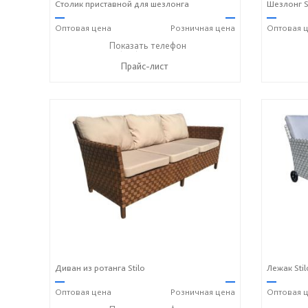
Столик приставной для шезлонга
Шезлонг S
—
—
—
Оптовая
цена
Розничная
цена
Оптовая
ц
+7 (917) 600-15-16
Показать телефон
☎
Прайс-лист
Диван из ротанга Stilo
Лежак Stil
—
—
—
Оптовая
цена
Розничная
цена
Оптовая
ц