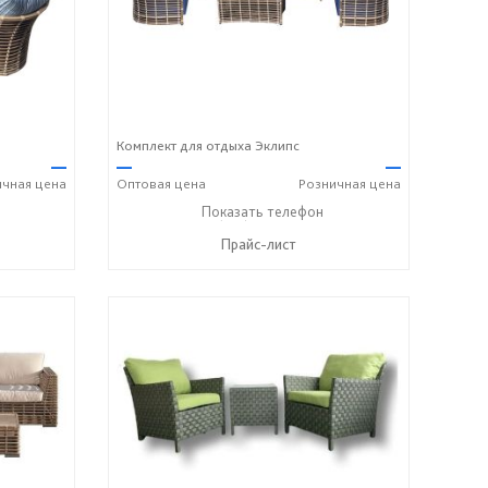
Комплект для отдыха Эклипс
—
—
—
ичная
цена
Оптовая
цена
Розничная
цена
+7 (917) 600-15-16
Показать телефон
☎
Прайс-лист