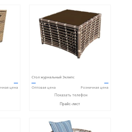
Стол журнальный Эклипс
—
—
—
ичная
цена
Оптовая
цена
Розничная
цена
+7 (917) 600-15-16
Показать телефон
☎
Прайс-лист