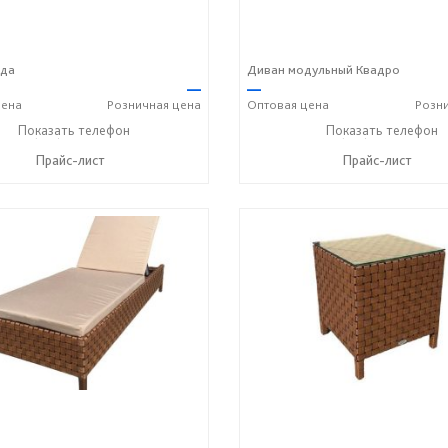
рда
Диван модульный Квадро
—
—
ена
Розничная
цена
Оптовая
цена
Розн
+7 (917) 600-15-16
Показать телефон
+7 (917) 600-15-16
Показать телефон
☎
☎
Прайс-лист
Прайс-лист