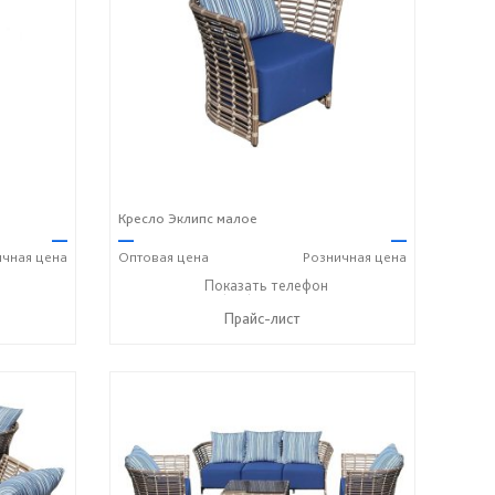
Кресло Эклипс малое
—
—
—
ичная
цена
Оптовая
цена
Розничная
цена
+7 (917) 600-15-16
Показать телефон
☎
Прайс-лист