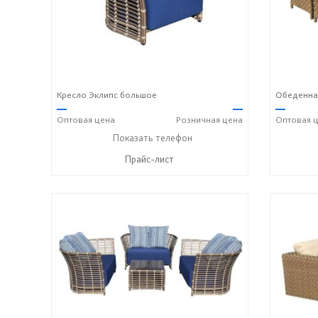
Кресло Эклипс большое
Обеденная
—
—
—
Оптовая
цена
Розничная
цена
Оптовая
ц
+7 (917) 600-15-16
Показать телефон
☎
Прайс-лист