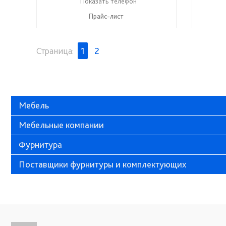
+7 (917) 600-15-16
Показать телефон
☎
Прайс-лист
Страница:
1
2
Мебель
Мебельные компании
Фурнитура
Поставщики фурнитуры и комплектующих