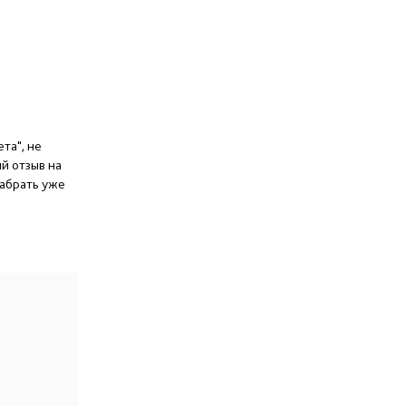
та", не
й отзыв на
забрать уже