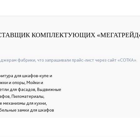
СТАВЩИК КОМПЛЕКТУЮЩИХ «МЕГАТРЕЙД
+7(831)463-49-97
+7(831)463-53-03
+7(831)463-96-0
☎
☎
☎
джерам фабрики, что запрашивали прайс-лист через сайт «СОТКА».
нитура для шкафов-купе и
жки и опоры, Мойки и
петли для фасадов, Выдвижные
кафов, Пиломатериалы,
е механизмы для кухни,
бельные замки для шкафов