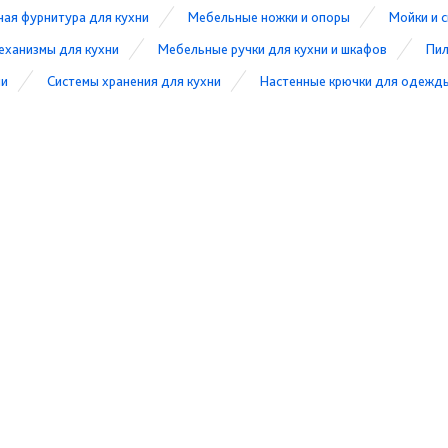
ная фурнитура для кухни
Мебельные ножки и опоры
Мойки и с
еханизмы для кухни
Мебельные ручки для кухни и шкафов
Пил
ни
Системы хранения для кухни
Настенные крючки для одежд