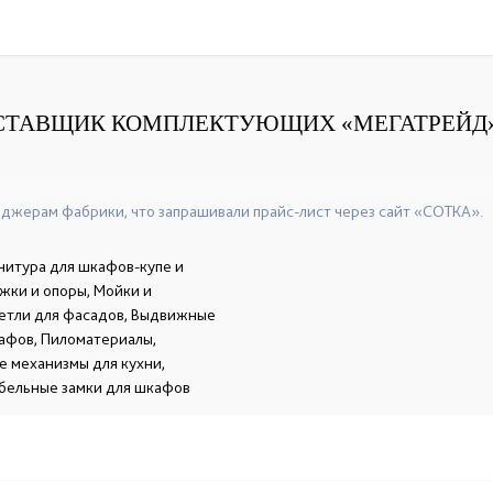
СТАВЩИК КОМПЛЕКТУЮЩИХ «МЕГАТРЕЙД
+7(831)463-49-97
+7(831)463-53-03
+7(831)463-96-0
☎
☎
☎
джерам фабрики, что запрашивали прайс-лист через сайт «СОТКА».
нитура для шкафов-купе и
жки и опоры, Мойки и
петли для фасадов, Выдвижные
кафов, Пиломатериалы,
е механизмы для кухни,
бельные замки для шкафов