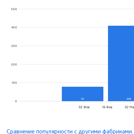
500
400
300
200
100
78
409
0
02 Фев
16 Фев
02 М
Сравнение популярности с другими фабриками.