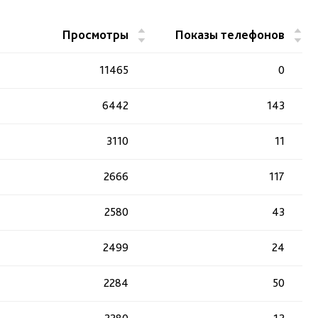
▲
▲
Просмотры
Показы телефонов
▼
▼
11465
0
6442
143
3110
11
2666
117
2580
43
2499
24
2284
50