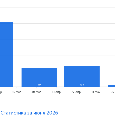
117
130
ар
16 Мар
30 Мар
13 Апр
27 Апр
11 Май
25
 Статистика за июня 2026