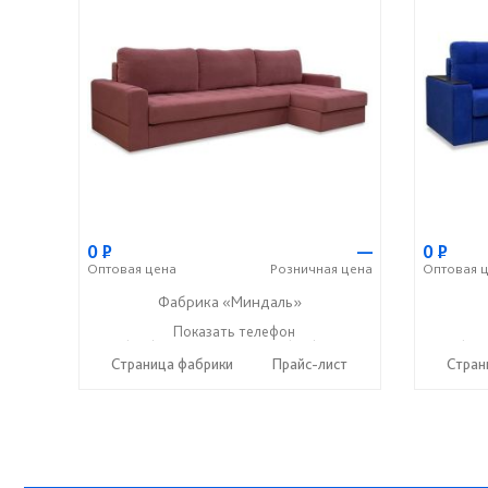
0
Р
—
0
Р
Оптовая
цена
Розничная
цена
Оптовая
ц
Фабрика «Миндаль»
+7 (927) 630-62-82
Показать телефон
+7 (917) 638-44-17
+7 (927
☎
☎
☎
Страница фабрики
Прайс-лист
Стран