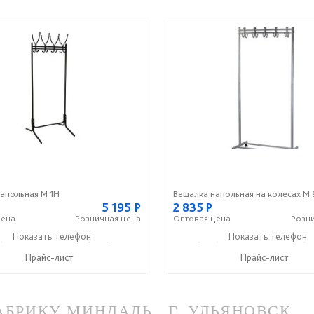
апольная М 1Н
5 195
Р
2 835
Р
ена
Розничная
цена
Оптовая
цена
Розн
) 124-00-33
Показать телефон
+7 (499) 124-74-44
+7 (499) 124-00-33
Показать телефон
+7 (4
☎
☎
☎
Прайс-лист
Прайс-лист
РИКУ МИНДАЛЬ , Г. УЛЬЯНОВСК