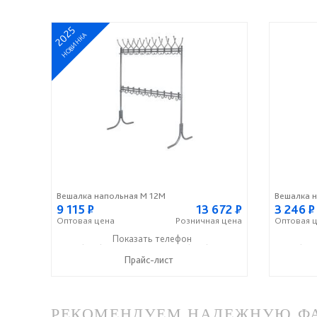
2025
НОВИНКА
Вешалка напольная М 12М
Вешалка н
9 115
Р
13 672
Р
3 246
Р
Оптовая
цена
Розничная
цена
Оптовая
ц
+7 (499) 124-00-33
Показать телефон
+7 (499) 124-74-44
+7 (499
☎
☎
☎
Прайс-лист
РЕКОМЕНДУЕМ НАДЕЖНУЮ ФАБ