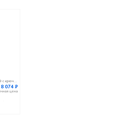
Вешалка напольная на колесах М 9 с крючками
8 074
Р
ичная
цена
99) 124-74-44