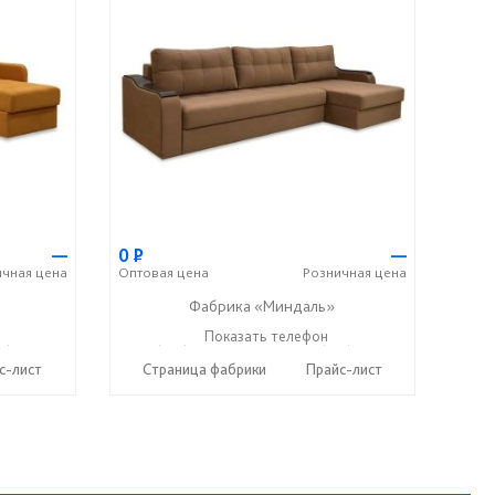
—
0
Р
—
ичная
цена
Оптовая
цена
Розничная
цена
Фабрика «Миндаль»
7) 638-44-17
+7 (927) 630-62-82
Показать телефон
+7 (917) 638-44-17
☎
☎
с-лист
Страница фабрики
Прайс-лист