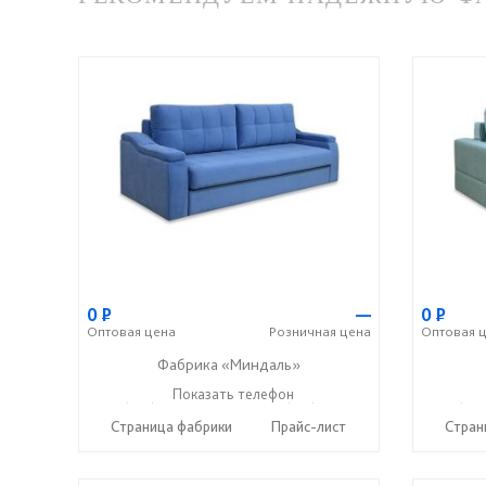
0
Р
—
0
Р
Оптовая
цена
Розничная
цена
Оптовая
ц
Фабрика «Миндаль»
+7 (927) 630-62-82
Показать телефон
+7 (917) 638-44-17
+7 (927
☎
☎
☎
Страница фабрики
Прайс-лист
Стран