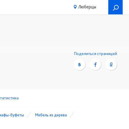
Люберцы
43-81
+7 (495) 988-43-82
☎
Поделиться страницей
татистика
шкафы-буфеты
Мебель из дерева