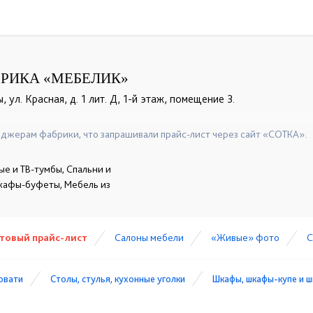
РИКА «МЕБЕЛИК»
, ул. Красная, д. 1 лит. Д, 1-й этаж, помещение 3.
+7 (499) 124-74-44
+7 (499) 124-77-17
+7 (495) 988-
☎
☎
☎
джерам фабрики, что запрашивали прайс-лист через сайт «СОТКА».
ые и ТВ-тумбы, Спальни и
шкафы-буфеты, Мебель из
товый прайс-лист
Cалоны мебели
«Живые» фото
С
ровати
Столы, стулья, кухонные уголки
Шкафы, шкафы-купе и 