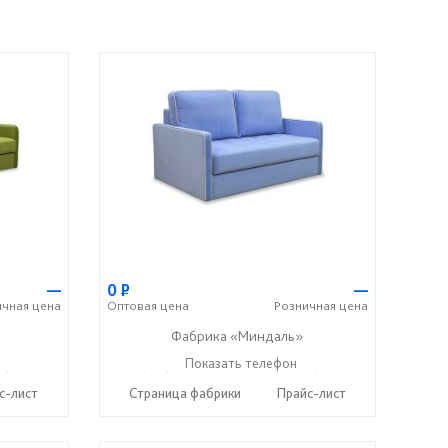
—
0
Р
—
ичная
цена
Оптовая
цена
Розничная
цена
Фабрика «Миндаль»
7) 638-44-17
+7 (927) 630-62-82
Показать телефон
+7 (917) 638-44-17
☎
☎
с-лист
Страница фабрики
Прайс-лист