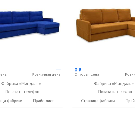
—
0
Р
ена
Розничная
цена
Оптовая
цена
Розн
Фабрика «Миндаль»
Фабрика «Миндаль»
) 630-62-82
Показать телефон
+7 (917) 638-44-17
+7 (927) 630-62-82
Показать телефон
+7 (91
☎
☎
☎
ица фабрики
Прайс-лист
Страница фабрики
Прай