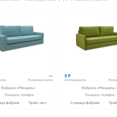
—
0
Р
ена
Розничная
цена
Оптовая
цена
Розн
Фабрика «Миндаль»
Фабрика «Миндаль»
) 630-62-82
Показать телефон
+7 (917) 638-44-17
+7 (927) 630-62-82
Показать телефон
+7 (91
☎
☎
☎
ица фабрики
Прайс-лист
Страница фабрики
Прай