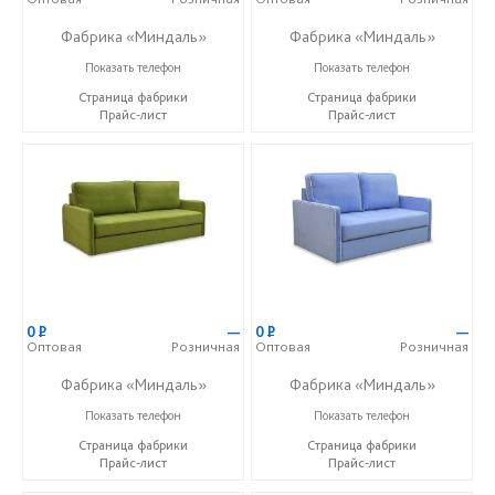
Фабрика «Миндаль»
Фабрика «Миндаль»
+7 (927) 630-62-82
+7 (927) 630-62-82
Показать телефон
Показать телефон
Страница фабрики
Страница фабрики
Прайс-лист
Прайс-лист
0
Р
—
0
Р
—
Оптовая
Розничная
Оптовая
Розничная
Фабрика «Миндаль»
Фабрика «Миндаль»
+7 (927) 630-62-82
+7 (927) 630-62-82
Показать телефон
Показать телефон
Страница фабрики
Страница фабрики
Прайс-лист
Прайс-лист