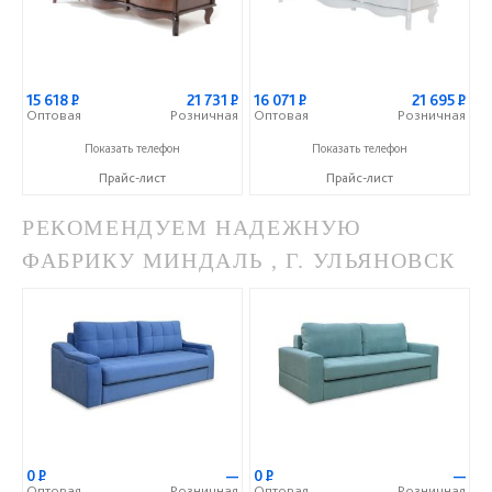
15 618
Р
21 731
Р
16 071
Р
21 695
Р
Оптовая
Розничная
Оптовая
Розничная
+7 (499) 124-00-33
+7 (499) 124-00-33
Показать телефон
Показать телефон
Прайс-лист
Прайс-лист
РЕКОМЕНДУЕМ НАДЕЖНУЮ
ФАБРИКУ МИНДАЛЬ , Г. УЛЬЯНОВСК
0
Р
—
0
Р
—
Оптовая
Розничная
Оптовая
Розничная