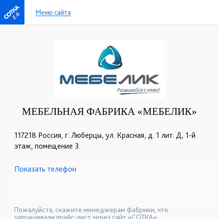
Меню сайта
2.0
МЕБЕЛЬНАЯ ФАБРИКА «МЕБЕЛИК»
117218 Россия, г. Люберцы, ул. Красная, д. 1 лит. Д, 1-й
этаж, помещение 3.
Показать телефон
+7 (499) 124-00-33
+7 (499) 124-74-44
☎
☎
+7 (499) 124-77-17
+7 (495) 988-43-81
☎
☎
+7 (495) 988-43-82
☎
Пожалуйста, скажите менеджерам фабрики, что
запрашивали прайс-лист через сайт «СОТКА».