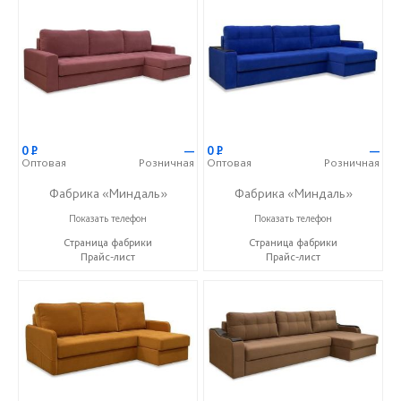
0
Р
—
0
Р
—
Оптовая
Розничная
Оптовая
Розничная
Фабрика «Миндаль»
Фабрика «Миндаль»
+7 (927) 630-62-82
+7 (927) 630-62-82
Показать телефон
Показать телефон
Страница фабрики
Страница фабрики
Прайс-лист
Прайс-лист