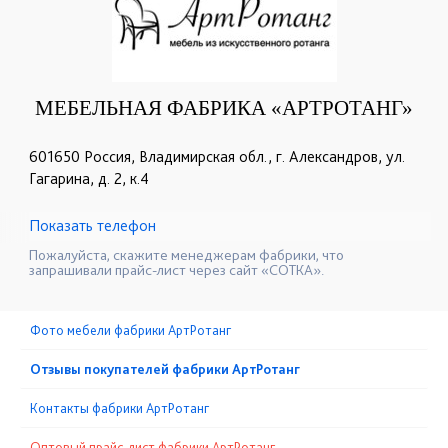
МЕБЕЛЬНАЯ ФАБРИКА «АРТРОТАНГ»
601650 Россия, Владимирская обл., г. Александров, ул.
Гагарина, д. 2, к.4
Показать телефон
+7 (910) 090-30-60
+7 (495) 664-63-94
☎
☎
Пожалуйста, скажите менеджерам фабрики, что
запрашивали прайс-лист через сайт «СОТКА».
Фото мебели фабрики АртРотанг
Отзывы покупателей фабрики АртРотанг
Контакты фабрики АртРотанг
Оптовый прайс-лист фабрики АртРотанг