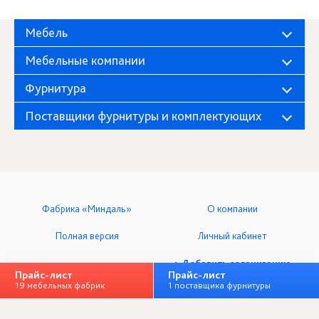
Мебель
Мебельные компании
Фурнитура
Поставщики фурнитуры и комплектующих
Фабрика «Миндаль»
О компании
Полная версия
Личный кабинет
+ Добавить организацию
Прайс-лист
Прайс-лист
19 мебельных фабрик
1 поставщика фурнитуры
ООО «Мебельный клуб», ИНН 7328064833
Все права защищены © 2014-2026