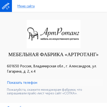
Меню сайта
2.0
МЕБЕЛЬНАЯ ФАБРИКА «АРТРОТАНГ»
601650 Россия, Владимирская обл., г. Александров, ул.
Гагарина, д. 2, к.4
Показать телефон
+7 (910) 090-30-60
+7 (495) 664-63-94
☎
☎
Пожалуйста, скажите менеджерам фабрики, что
запрашивали прайс-лист через сайт «СОТКА».