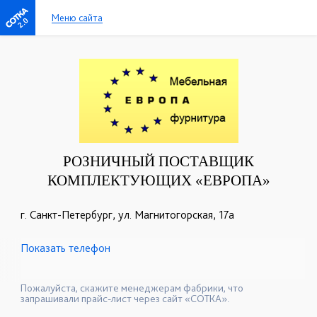
Меню сайта
2.0
РОЗНИЧНЫЙ ПОСТАВЩИК
КОМПЛЕКТУЮЩИХ «ЕВРОПА»
г. Санкт-Петербург, ул. Магнитогорская, 17а
Показать телефон
+7 (812) 407-38-25
+7 (967) 535-00-52
☎
☎
+7(962) 689-03-86
☎
Пожалуйста, скажите менеджерам фабрики, что
запрашивали прайс-лист через сайт «СОТКА».