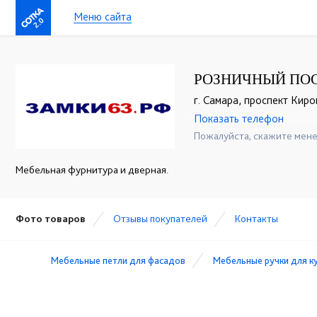
Меню сайта
2.0
РОЗНИЧНЫЙ ПО
г. Самара, проспект Киро
Показать телефон
+7(846)955-26-00
☎
Пожалуйста, скажите мене
Мебельная фурнитура и дверная.
Фото товаров
Отзывы покупателей
Контакты
Мебельные петли для фасадов
Мебельные ручки для к