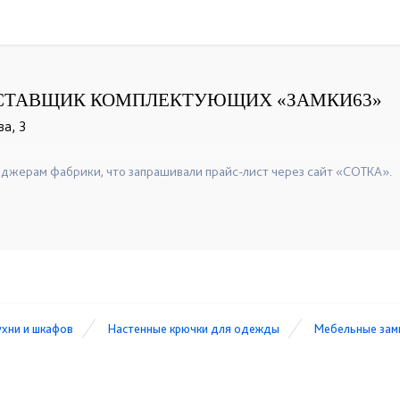
СТАВЩИК КОМПЛЕКТУЮЩИХ «ЗАМКИ63»
ва, 3
+7(846)955-29-91
+7(846)955-28-07
☎
☎
джерам фабрики, что запрашивали прайс-лист через сайт «СОТКА».
ухни и шкафов
Настенные крючки для одежды
Мебельные зам