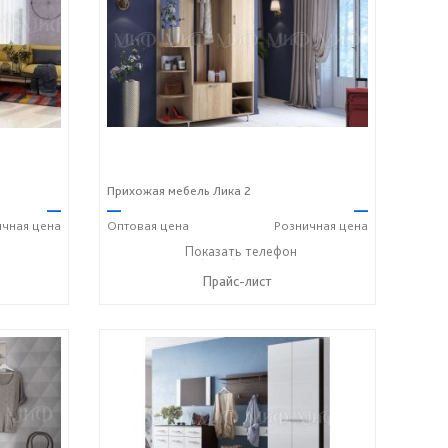
Прихожая мебель Лика 2
—
—
—
ичная
цена
Оптовая
цена
Розничная
цена
+7 (8412) 20-20-37
Показать телефон
☎
Прайс-лист