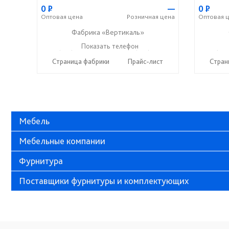
0
Р
—
0
Р
Оптовая
цена
Розничная
цена
Оптовая
ц
Фабрика «Вертикаль»
+7 (927) 38-059-88
Показать телефон
+7 (927) 38-003-77
+7 (927
☎
☎
☎
Страница фабрики
Прайс-лист
Стран
Мебель
Мебельные компании
Фурнитура
Поставщики фурнитуры и комплектующих