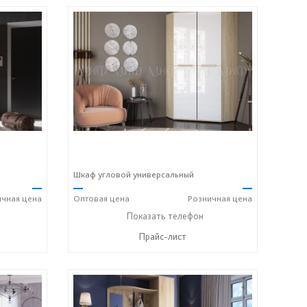
Шкаф угловой универсальный
—
—
—
ичная
цена
Оптовая
цена
Розничная
цена
+7 (8412) 20-20-37
Показать телефон
☎
Прайс-лист