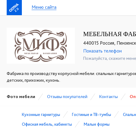
Меню сайта
2.0
МЕБЕЛЬНАЯ ФА
440015 Россия, Пензенская
Показать телефон
+7 (8412) 20-20-37
☎
Пожалуйста, скажите мене
Фабрика по производству корпусной мебели: спальных гарнитуров
детских, прихожих, кухонь.
Фото мебели
Отзывы покупателей
Контакты
Оп
Кухонные гарнитуры
Гостиные и ТВ-тумбы
Спальн
Офисная мебель, кабинеты
Малые формы