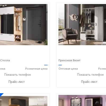
 Стелла
Прихожая Визит
—
—
ена
Розничная
цена
Оптовая
цена
Розн
+7 (8412) 20-20-37
Показать телефон
+7 (8412) 20-20-37
Показать телефон
☎
☎
Прайс-лист
Прайс-лист