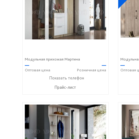
Модульная прихожая Мартина
Модульна
—
—
—
Оптовая
цена
Розничная
цена
Оптовая
ц
+7 (8412) 20-20-37
Показать телефон
☎
Прайс-лист