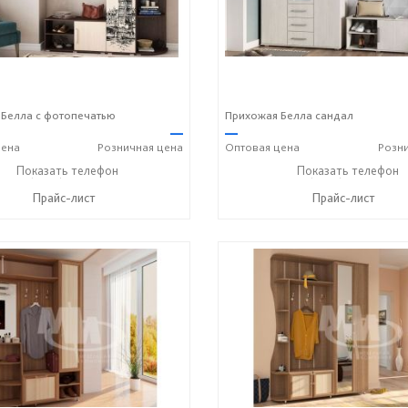
Белла с фотопечатью
Прихожая Белла сандал
—
—
ена
Розничная
цена
Оптовая
цена
Розн
+7 (8412) 20-20-37
Показать телефон
+7 (8412) 20-20-37
Показать телефон
☎
☎
Прайс-лист
Прайс-лист