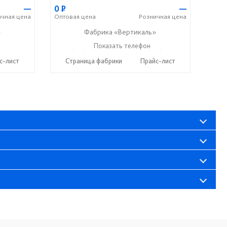
—
0
Р
—
ичная
цена
Оптовая
цена
Розничная
цена
»
Фабрика «Вертикаль»
27) 38-003-77
+7 (927) 38-059-88
Показать телефон
+7 (927) 38-003-77
☎
☎
с-лист
Страница фабрики
Прайс-лист