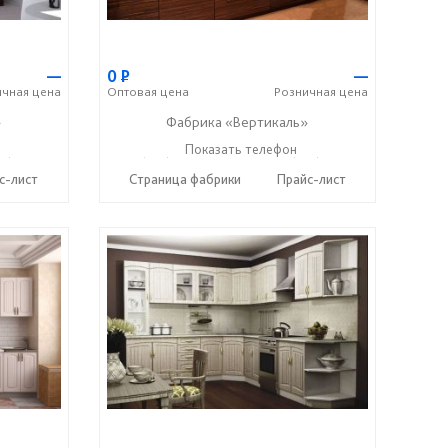
—
0
Р
—
ичная
цена
Оптовая
цена
Розничная
цена
»
Фабрика «Вертикаль»
27) 38-003-77
+7 (927) 38-059-88
Показать телефон
+7 (927) 38-003-77
☎
☎
с-лист
Страница фабрики
Прайс-лист