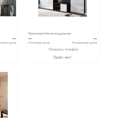
Прихожая Нэнси модульная
—
—
—
ичная
цена
Оптовая
цена
Розничная
цена
+7 (8412) 20-20-37
Показать телефон
☎
Прайс-лист