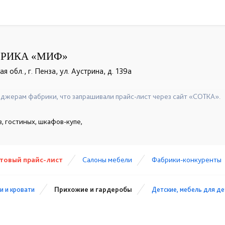
БРИКА «МИФ»
 обл., г. Пенза, ул. Аустрина, д. 139а
джерам фабрики, что запрашивали прайс-лист через сайт «СОТКА».
, гостиных, шкафов-купе,
товый прайс-лист
Cалоны мебели
Фабрики-конкуренты
и и кровати
Прихожие и гардеробы
Детские, мебель для д