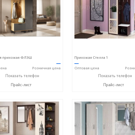
я прихожая ФЛЭШ
Прихожая Стелла 1
—
—
ена
Розничная
цена
Оптовая
цена
Розн
+7 (8412) 20-20-37
Показать телефон
+7 (8412) 20-20-37
Показать телефон
☎
☎
Прайс-лист
Прайс-лист