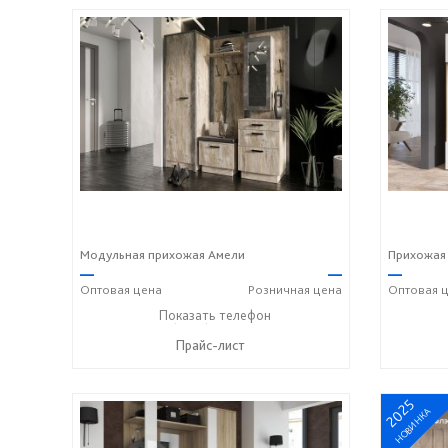
Модульная прихожая Амели
Прихожая
—
—
—
Оптовая
цена
Розничная
цена
Оптовая
ц
+7 (8412) 20-20-37
Показать телефон
☎
Прайс-лист
2025
НОВИНКА