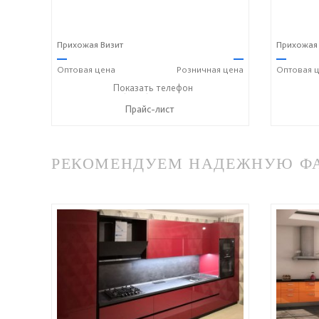
Прихожая Визит
Прихожая 
—
—
—
Оптовая
цена
Розничная
цена
Оптовая
ц
+7 (8412) 20-20-37
Показать телефон
☎
Прайс-лист
РЕКОМЕНДУЕМ НАДЕЖНУЮ ФАБ