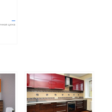
—
ичная
цена