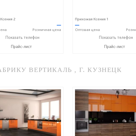
Ксения 2
Прихожая Ксения 1
—
—
ена
Розничная
цена
Оптовая
цена
Розн
+7 (8412) 20-20-37
Показать телефон
+7 (8412) 20-20-37
Показать телефон
☎
☎
Прайс-лист
Прайс-лист
РИКУ ВЕРТИКАЛЬ , Г. КУЗНЕЦК