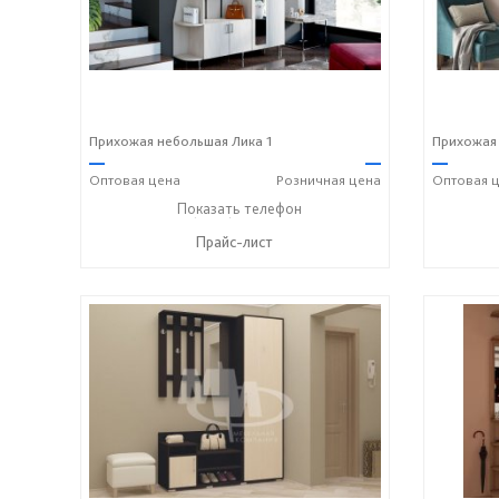
Прихожая небольшая Лика 1
Прихожая 
—
—
—
Оптовая
цена
Розничная
цена
Оптовая
ц
+7 (8412) 20-20-37
Показать телефон
☎
Прайс-лист