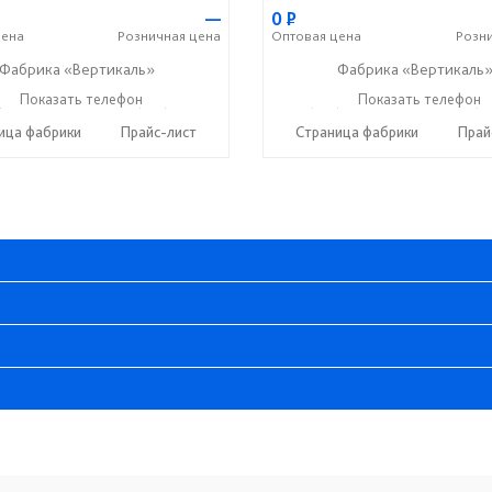
—
0
Р
ена
Розничная
цена
Оптовая
цена
Розн
Фабрика «Вертикаль»
Фабрика «Вертикаль
) 38-059-88
Показать телефон
+7 (927) 38-003-77
+7 (927) 38-059-88
Показать телефон
+7 (9
☎
☎
☎
ица фабрики
Прайс-лист
Страница фабрики
Прай