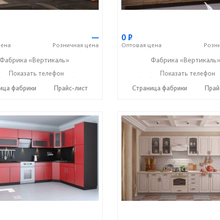
—
0
Р
ена
Розничная
цена
Оптовая
цена
Розн
Фабрика «Вертикаль»
Фабрика «Вертикаль
) 38-059-88
Показать телефон
+7 (927) 38-003-77
+7 (927) 38-059-88
Показать телефон
+7 (9
☎
☎
☎
ица фабрики
Прайс-лист
Страница фабрики
Прай