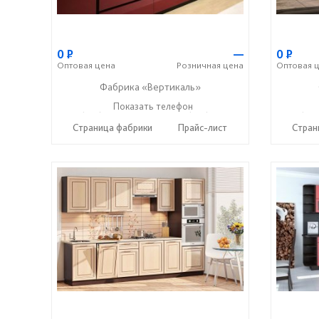
0
Р
—
0
Р
Оптовая
цена
Розничная
цена
Оптовая
ц
Фабрика «Вертикаль»
+7 (927) 38-059-88
Показать телефон
+7 (927) 38-003-77
+7 (927
☎
☎
☎
Страница фабрики
Прайс-лист
Стран