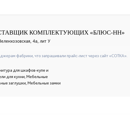
СТАВЩИК КОМПЛЕКТУЮЩИХ «БЛЮС-НН»
Зеленхозовская, 4а, лит У
+7-902-304-19-47
☎
джерам фабрики, что запрашивали прайс-лист через сайт «СОТКА».
нитура для шкафов-купе и
ели для кухни, Мебельные
ьные заглушки, Мебельные замки