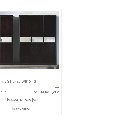
яной Bianca WB101-3
—
ена
Розничная
цена
+7 (495) 542-81-67
Показать телефон
☎
Прайс-лист