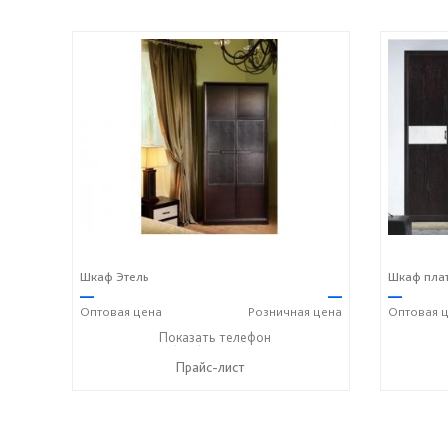
Шкаф Этель
Шкаф плат
—
—
—
Оптовая
цена
Розничная
цена
Оптовая
ц
+7 (495) 542-81-67
Показать телефон
☎
Прайс-лист