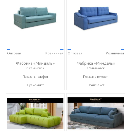
—
—
—
—
Оптовая
Розничная
Оптовая
Розничная
Фабрика «Миндаль»
Фабрика «Миндаль»
г.Ульяновск
г.Ульяновск
+7 (927) 630-62-82
+7 (927) 630-62-82
Показать телефон
Показать телефон
Прайс-лист
Прайс-лист