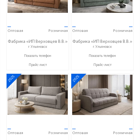
—
—
—
—
Оптовая
Розничная
Оптовая
Розничная
Фабрика «ИП Верховцев В.В.»
Фабрика «ИП Верховцев В.В.»
г.Ульяновск
г.Ульяновск
8-987-637-27-82
8-987-637-27-82
Показать телефон
Показать телефон
Прайс-лист
Прайс-лист
2025
2025
—
—
—
—
Оптовая
Розничная
Оптовая
Розничная