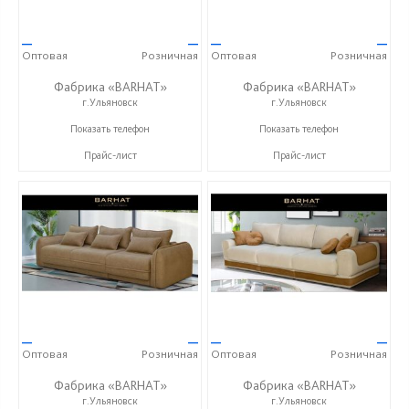
—
—
—
—
Оптовая
Розничная
Оптовая
Розничная
Фабрика «BARHAT»
Фабрика «BARHAT»
г.Ульяновск
г.Ульяновск
+7 (996) 219-29-77
+7 (996) 219-29-77
Показать телефон
Показать телефон
Прайс-лист
Прайс-лист
—
—
—
—
Оптовая
Розничная
Оптовая
Розничная
Фабрика «BARHAT»
Фабрика «BARHAT»
г.Ульяновск
г.Ульяновск