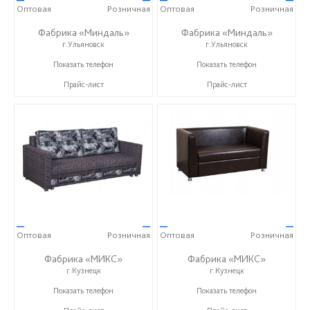
Оптовая
Розничная
Оптовая
Розничная
Фабрика «Миндаль»
Фабрика «Миндаль»
г.Ульяновск
г.Ульяновск
+7 (927) 630-62-82
+7 (927) 630-62-82
Показать телефон
Показать телефон
Прайс-лист
Прайс-лист
—
—
—
—
Оптовая
Розничная
Оптовая
Розничная
Фабрика «МИКС»
Фабрика «МИКС»
г.Кузнецк
г.Кузнецк
+7 (937) 423-36-37
+7 (937) 423-36-37
Показать телефон
Показать телефон