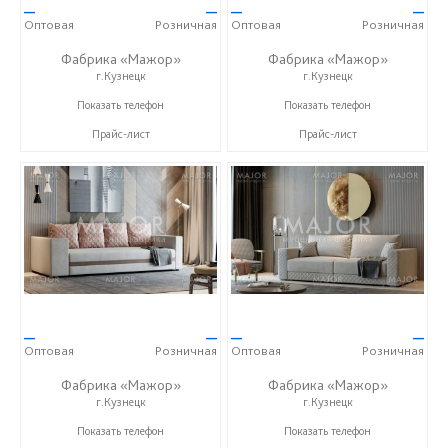
—
—
—
—
Оптовая
Розничная
Оптовая
Розничная
Фабрика «Мажор»
Фабрика «Мажор»
г.Кузнецк
г.Кузнецк
+7 (999) 611-98-99
+7 (999) 611-98-99
Показать телефон
Показать телефон
Прайс-лист
Прайс-лист
—
—
—
—
Оптовая
Розничная
Оптовая
Розничная
Фабрика «Мажор»
Фабрика «Мажор»
г.Кузнецк
г.Кузнецк
+7 (999) 611-98-99
+7 (999) 611-98-99
Показать телефон
Показать телефон