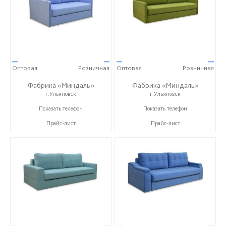
—
—
—
—
Оптовая
Розничная
Оптовая
Розничная
Фабрика «Миндаль»
Фабрика «Миндаль»
г.Ульяновск
г.Ульяновск
+7 (927) 630-62-82
+7 (927) 630-62-82
Показать телефон
Показать телефон
Прайс-лист
Прайс-лист
—
—
—
—