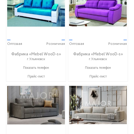
—
—
—
—
Оптовая
Розничная
Оптовая
Розничная
Фабрика «Mebel WooD-s»
Фабрика «Mebel WooD-s»
г.Ульяновск
г.Ульяновск
+7 (906) 140-08-08
+7 (906) 140-08-08
Показать телефон
Показать телефон
Прайс-лист
Прайс-лист