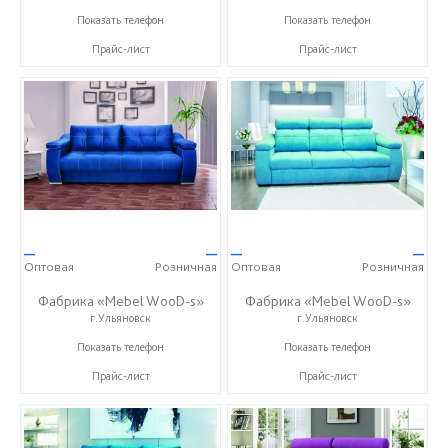
+7 (996) 219-29-77
+7 (996) 219-29-77
Показать телефон
Показать телефон
Прайс-лист
Прайс-лист
—
—
—
—
Оптовая
Розничная
Оптовая
Розничная
Фабрика «Mebel WooD-s»
Фабрика «Mebel WooD-s»
г.Ульяновск
г.Ульяновск
+7 (906) 140-08-08
+7 (906) 140-08-08
Показать телефон
Показать телефон
Прайс-лист
Прайс-лист