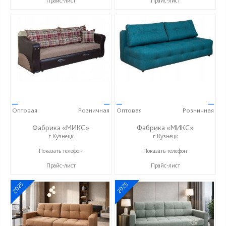
Прайс-лист
Прайс-лист
—
—
—
—
Оптовая
Розничная
Оптовая
Розничная
Фабрика «МИКС»
Фабрика «МИКС»
г.Кузнецк
г.Кузнецк
+7 (937) 423-36-37
+7 (937) 423-36-37
Показать телефон
Показать телефон
Прайс-лист
Прайс-лист
2025
2025