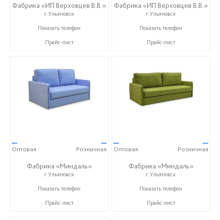
Фабрика «ИП Верховцев В.В.»
Фабрика «ИП Верховцев В.В.»
г.Ульяновск
г.Ульяновск
8-987-637-27-82
8-987-637-27-82
Показать телефон
Показать телефон
Прайс-лист
Прайс-лист
—
—
—
—
Оптовая
Розничная
Оптовая
Розничная
Фабрика «Миндаль»
Фабрика «Миндаль»
г.Ульяновск
г.Ульяновск
+7 (927) 630-62-82
+7 (927) 630-62-82
Показать телефон
Показать телефон
Прайс-лист
Прайс-лист