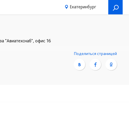
Екатеринбург
за "Авиатехснаб", офис 16
6-94
+7 (343) 252-62-37
☎
Поделиться страницей