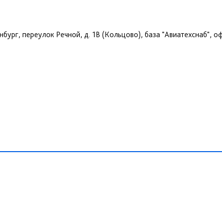
инбург, переулок Речной, д. 1В (Кольцово), база "Авиатехснаб", о