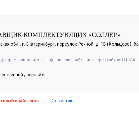
АВЩИК КОМПЛЕКТУЮЩИХ «СОЛЛЕР»
кая обл., г. Екатеринбург, переулок Речной, д. 1В (Кольцово), ба
+7 (343) 227-70-72
+7 (343) 264-85-20
+7 (343) 252-6
☎
☎
☎
джерам фабрики, что запрашивали прайс-лист через сайт «СОТКА».
ачественной дверной и
товый прайс-лист
Статистика