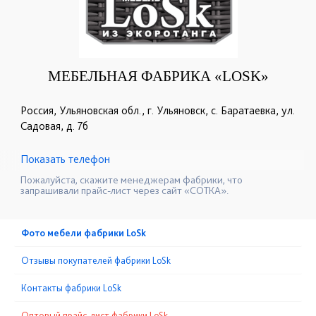
МЕБЕЛЬНАЯ ФАБРИКА «LOSK»
Россия, Ульяновская обл., г. Ульяновск, с. Баратаевка, ул.
Садовая, д. 7б
Показать телефон
+7 (902) 120-08-18
+7 (904) 187-70-37
☎
☎
Пожалуйста, скажите менеджерам фабрики, что
запрашивали прайс-лист через сайт «СОТКА».
Фото мебели фабрики LoSk
Отзывы покупателей фабрики LoSk
Контакты фабрики LoSk
Оптовый прайс-лист фабрики LoSk