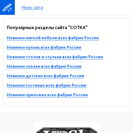
Меню сайта
2.0
Популярные разделы сайта "СОТКА"
Новинки мягкой мебели всех фабрик России
Новинки кухонь всех фабрик России
Новинки столов и стульев всех фабрик России
Новинки спален всех фабрик России
Новинки детских всех фабрик России
Новинки гостиных всех фабрик России
Новинки прихожих всех фабрик России