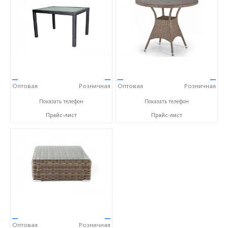
—
—
—
—
Оптовая
Розничная
Оптовая
Розничная
+7 (902) 120-08-18
+7 (902) 120-08-18
Показать телефон
Показать телефон
Прайс-лист
Прайс-лист
—
—
Оптовая
Розничная