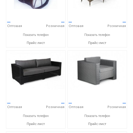
—
—
—
—
Оптовая
Розничная
Оптовая
Розничная
+7 (902) 120-08-18
+7 (902) 120-08-18
Показать телефон
Показать телефон
Прайс-лист
Прайс-лист
—
—
—
—
Оптовая
Розничная
Оптовая
Розничная
+7 (902) 120-08-18
+7 (902) 120-08-18
Показать телефон
Показать телефон
Прайс-лист
Прайс-лист