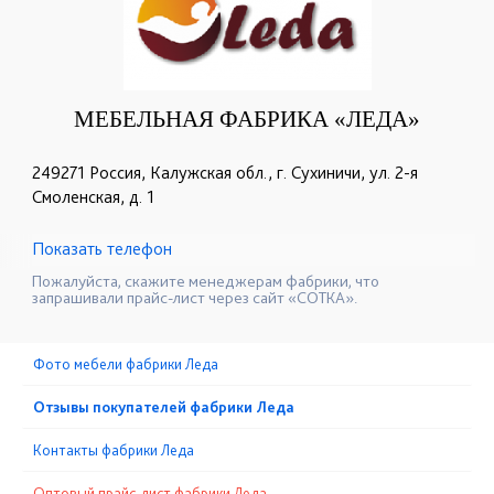
МЕБЕЛЬНАЯ ФАБРИКА «ЛЕДА»
249271 Россия, Калужская обл., г. Сухиничи, ул. 2-я
Смоленская, д. 1
Показать телефон
+7 (495) 749-16-67
+7 (48451) 5-46-01
☎
☎
Пожалуйста, скажите менеджерам фабрики, что
запрашивали прайс-лист через сайт «СОТКА».
Фото мебели фабрики Леда
Отзывы покупателей фабрики Леда
Контакты фабрики Леда
Оптовый прайс-лист фабрики Леда