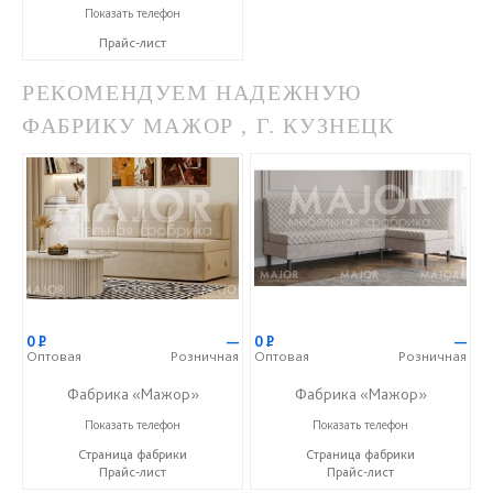
+7 (937) 666-10-50
Показать телефон
Прайс-лист
РЕКОМЕНДУЕМ НАДЕЖНУЮ
ФАБРИКУ МАЖОР , Г. КУЗНЕЦК
0
Р
—
0
Р
—
Оптовая
Розничная
Оптовая
Розничная
Фабрика «Мажор»
Фабрика «Мажор»
+7 (999) 611-98-99
+7 (999) 611-98-99
Показать телефон
Показать телефон
Страница фабрики
Страница фабрики
Прайс-лист
Прайс-лист