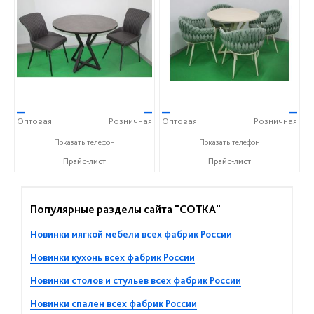
—
—
—
—
Оптовая
Розничная
Оптовая
Розничная
+7 (937) 666-10-50
+7 (937) 666-10-50
Показать телефон
Показать телефон
Прайс-лист
Прайс-лист
Популярные разделы сайта "СОТКА"
Новинки мягкой мебели всех фабрик России
Новинки кухонь всех фабрик России
Новинки столов и стульев всех фабрик России
Новинки спален всех фабрик России