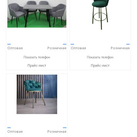
—
—
—
—
Оптовая
Розничная
Оптовая
Розничная
+7 (937) 666-10-50
+7 (937) 666-10-50
Показать телефон
Показать телефон
Прайс-лист
Прайс-лист
—
—
Оптовая
Розничная