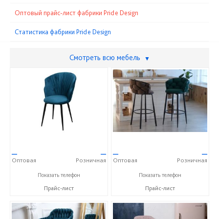
Оптовый прайс-лист фабрики Pride Design
Статистика фабрики Pride Design
Смотреть всю мебель
▼
—
—
—
—
Оптовая
Розничная
Оптовая
Розничная
+7 (937) 666-10-50
+7 (937) 666-10-50
Показать телефон
Показать телефон
Прайс-лист
Прайс-лист