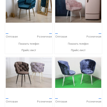
—
—
—
—
Оптовая
Розничная
Оптовая
Розничная
+7 (937) 666-10-50
+7 (937) 666-10-50
Показать телефон
Показать телефон
Прайс-лист
Прайс-лист
—
—
—
—
Оптовая
Розничная
Оптовая
Розничная