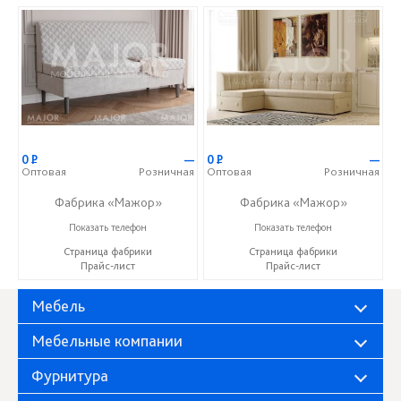
0
Р
—
0
Р
—
Оптовая
Розничная
Оптовая
Розничная
Фабрика «Мажор»
Фабрика «Мажор»
+7 (999) 611-98-99
+7 (999) 611-98-99
Показать телефон
Показать телефон
Страница фабрики
Страница фабрики
Прайс-лист
Прайс-лист
Мебель
Мебельные компании
Фурнитура