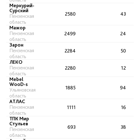
Меркурий-
Сурский
2580
43
Пензенская
область
Мажор
Пензенская
2499
24
область
Зарон
Пензенская
2284
50
область
ЛЕКО
Пензенская
2280
12
область
Mebel
WooD-s
1885
94
Ульяновская
область
АТЛАС
Пензенская
1111
16
область
ТПК Мир
Стульев
693
38
Пензенская
область