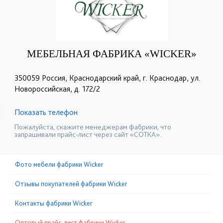
МЕБЕЛЬНАЯ ФАБРИКА «WICKER»
350059 Россия, Краснодарский край, г. Краснодар, ул.
Новороссийская, д. 172/2
Показать телефон
+7 (960) 496-78-34
+7 (918) 655-88-64
☎
☎
Пожалуйста, скажите менеджерам фабрики, что
запрашивали прайс-лист через сайт «СОТКА».
Фото мебели фабрики Wicker
Отзывы покупателей фабрики Wicker
Контакты фабрики Wicker
Оптовый прайс-лист фабрики Wicker