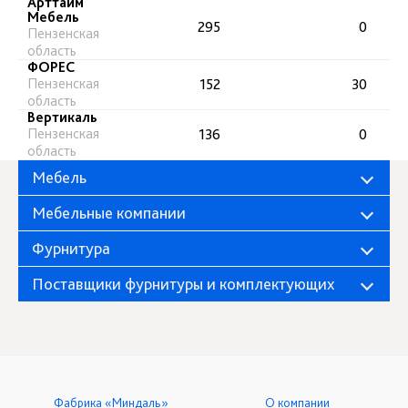
Арттайм
Мебель
295
0
Пензенская
область
ФОРЕС
Пензенская
152
30
область
Вертикаль
Пензенская
136
0
область
Мебель
Мебельные компании
Фурнитура
Поставщики фурнитуры и комплектующих
Фабрика «Миндаль»
О компании