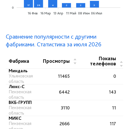
17
39
4
2
2
3
0
0
16 Фев
16 Мар
13 Апр
11 Май
08 Июн
06 Июл
Сравнение популярности с другими
фабриками. Статистика за июля 2026
Показы
▲
Фабрика
Просмотры
▲
телефонов
▼
▼
Миндаль
Ульяновская
11465
0
область
Люкс-С
Пензенская
6442
143
область
ВКБ-ГРУПП
Пензенская
3110
11
область
МИКС
Пензенская
2666
117
область