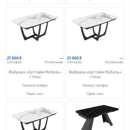
21 000
Р
—
21 000
Р
—
Оптовая
Розничная
Оптовая
Розничная
Фабрика «Арттайм Мебель»
Фабрика «Арттайм Мебель»
г.Пенза
г.Пенза
+7 (800) 201-23-49
+7 (800) 201-23-49
Показать телефон
Показать телефон
Прайс-лист
Прайс-лист