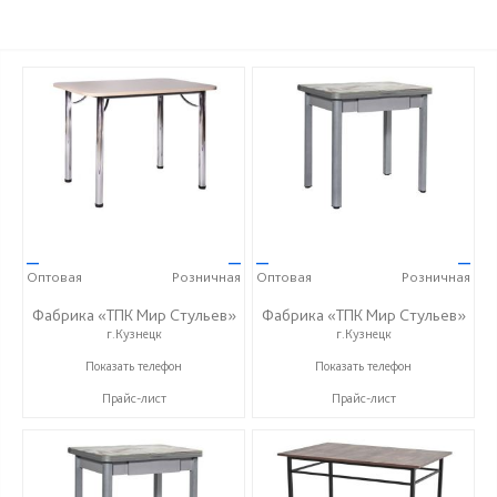
—
—
—
—
Оптовая
Розничная
Оптовая
Розничная
Фабрика «ТПК Мир Стульев»
Фабрика «ТПК Мир Стульев»
г.Кузнецк
г.Кузнецк
8 (927) 648-00-04
8 (927) 648-00-04
Показать телефон
Показать телефон
Прайс-лист
Прайс-лист