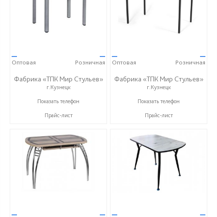
—
—
—
—
Оптовая
Розничная
Оптовая
Розничная
Фабрика «ТПК Мир Стульев»
Фабрика «ТПК Мир Стульев»
г.Кузнецк
г.Кузнецк
8 (927) 648-00-04
8 (927) 648-00-04
Показать телефон
Показать телефон
Прайс-лист
Прайс-лист
—
—
—
—