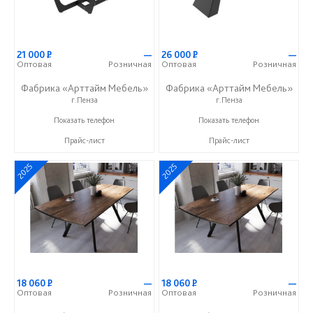
21 000
Р
—
26 000
Р
—
Оптовая
Розничная
Оптовая
Розничная
Фабрика «Арттайм Мебель»
Фабрика «Арттайм Мебель»
г.Пенза
г.Пенза
+7 (800) 201-23-49
+7 (800) 201-23-49
Показать телефон
Показать телефон
Прайс-лист
Прайс-лист
2025
2025
18 060
Р
—
18 060
Р
—
Оптовая
Розничная
Оптовая
Розничная