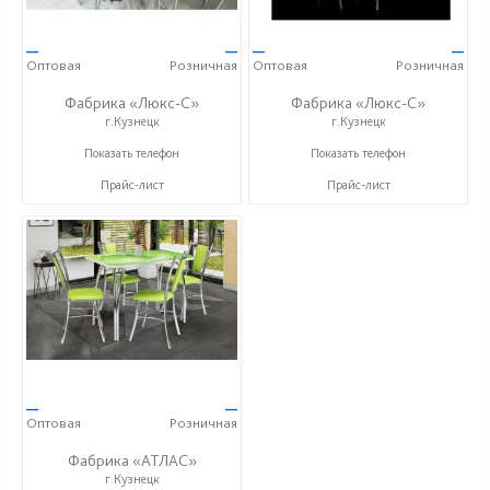
—
—
—
—
Оптовая
Розничная
Оптовая
Розничная
Фабрика «Люкс-С»
Фабрика «Люкс-С»
г.Кузнецк
г.Кузнецк
+ 7 (999) 748-11-11
+ 7 (999) 748-11-11
Показать телефон
Показать телефон
Прайс-лист
Прайс-лист
—
—
Оптовая
Розничная
Фабрика «АТЛАС»
г.Кузнецк