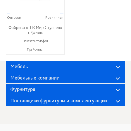
—
—
Оптовая
Розничная
Фабрика «ТПК Мир Стульев»
г.Кузнецк
8 (927) 648-00-04
Показать телефон
Прайс-лист
Мебель
Мебельные компании
Фурнитура
Поставщики фурнитуры и комплектующих