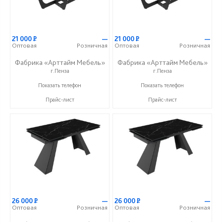
21 000
Р
—
21 000
Р
—
Оптовая
Розничная
Оптовая
Розничная
Фабрика «Арттайм Мебель»
Фабрика «Арттайм Мебель»
г.Пенза
г.Пенза
+7 (800) 201-23-49
+7 (800) 201-23-49
Показать телефон
Показать телефон
Прайс-лист
Прайс-лист
26 000
Р
—
26 000
Р
—
Оптовая
Розничная
Оптовая
Розничная