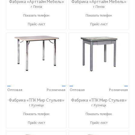
Фабрика «Арттайм Мебель»
Фабрика «Арттайм Мебель»
г.Пенза
г.Пенза
+7 (800) 201-23-49
+7 (800) 201-23-49
Показать телефон
Показать телефон
Прайс-лист
Прайс-лист
—
—
—
—
Оптовая
Розничная
Оптовая
Розничная
Фабрика «ТПК Мир Стульев»
Фабрика «ТПК Мир Стульев»
г.Кузнецк
г.Кузнецк
8 (927) 648-00-04
8 (927) 648-00-04
Показать телефон
Показать телефон
Прайс-лист
Прайс-лист