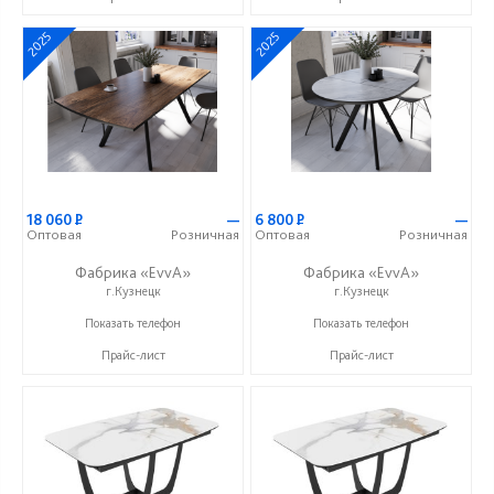
2025
2025
18 060
Р
—
6 800
Р
—
Оптовая
Розничная
Оптовая
Розничная
Фабрика «EvvA»
Фабрика «EvvA»
г.Кузнецк
г.Кузнецк
+7 (996) 247-97-09
+7 (996) 247-97-09
Показать телефон
Показать телефон
Прайс-лист
Прайс-лист