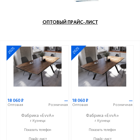
ОПТОВЫЙ ПРАЙС-ЛИСТ
2025
2025
18 060
Р
—
18 060
Р
—
Оптовая
Розничная
Оптовая
Розничная
Фабрика «EvvA»
Фабрика «EvvA»
г.Кузнецк
г.Кузнецк
+7 (996) 247-97-09
+7 (996) 247-97-09
Показать телефон
Показать телефон
Прайс-лист
Прайс-лист