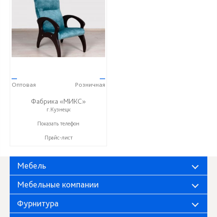
—
—
Оптовая
Розничная
Фабрика «МИКС»
г.Кузнецк
+7 (937) 423-36-37
Показать телефон
Прайс-лист
Мебель
Мебельные компании
Фурнитура