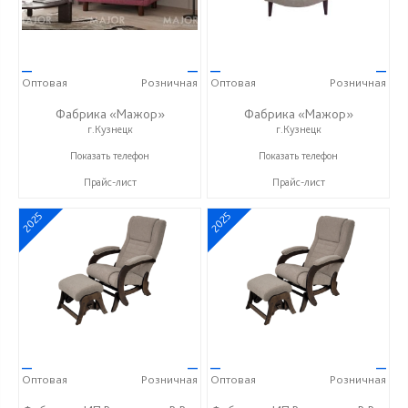
—
—
—
—
Оптовая
Розничная
Оптовая
Розничная
Фабрика «Мажор»
Фабрика «Мажор»
г.Кузнецк
г.Кузнецк
+7 (999) 611-98-99
+7 (999) 611-98-99
Показать телефон
Показать телефон
Прайс-лист
Прайс-лист
2025
2025
—
—
—
—
Оптовая
Розничная
Оптовая
Розничная