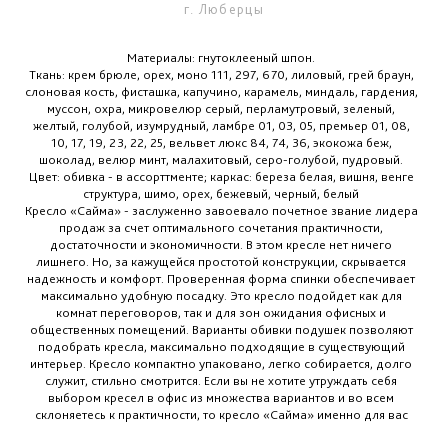
г. Люберцы
Материалы: гнутоклееный шпон.
Ткань: крем брюле, орех, моно 111, 297, 670, лиловый, грей браун,
слоновая кость, фисташка, капучино, карамель, миндаль, гардения,
муссон, охра, микровелюр серый, перламутровый, зеленый,
желтый, голубой, изумрудный, ламбре 01, 03, 05, премьер 01, 08,
10, 17, 19, 23, 22, 25, вельвет люкс 84, 74, 36, экокожа беж,
шоколад, велюр минт, малахитовый, серо-голубой, пудровый.
Цвет: обивка - в ассорттменте; каркас: береза белая, вишня, венге
структура, шимо, орех, бежевый, черный, белый
Кресло «Сайма» - заслуженно завоевало почетное звание лидера
продаж за счет оптимального сочетания практичности,
достаточности и экономичности. В этом кресле нет ничего
лишнего. Но, за кажущейся простотой конструкции, скрывается
надежность и комфорт. Проверенная форма спинки обеспечивает
максимально удобную посадку. Это кресло подойдет как для
комнат переговоров, так и для зон ожидания офисных и
общественных помещений. Варианты обивки подушек позволяют
подобрать кресла, максимально подходящие в существующий
интерьер. Кресло компактно упаковано, легко собирается, долго
служит, стильно смотрится. Если вы не хотите утруждать себя
выбором кресел в офис из множества вариантов и во всем
склоняетесь к практичности, то кресло «Сайма» именно для вас