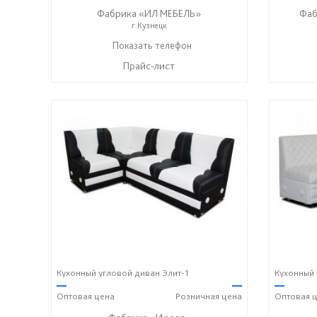
Фабрика «ИЛ МЕБЕЛЬ»
Фаб
г.Кузнецк
+7 (937) 447-00-00
Показать телефон
+7 (841
☎
☎
Прайс-лист
Кухонный угловой диван Элит-1
Кухонный 
—
—
—
Оптовая
цена
Розничная
цена
Оптовая
ц