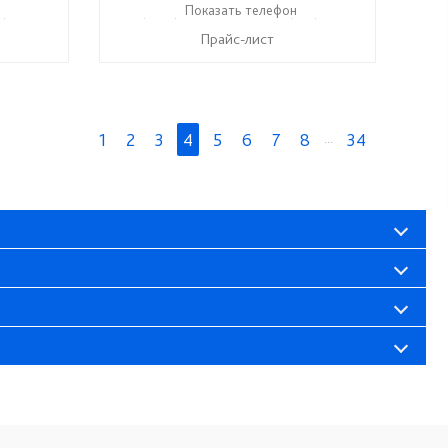
7) 825-33-33
+7 (8422) 52-27-67
Показать телефон
+7 (937) 276-37-74
☎
☎
Прайс-лист
1
2
3
4
5
6
7
8
...
34