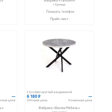
ь»
Фабрика «Tandem»
г.Кузнецк
7) 602-24-42
+7 (927) 092-80-80
Показать телефон
☎
Прайс-лист
Стол Шип круглый раздвижной
—
6 180
Р
—
ичная
цена
Оптовая
цена
Розничная
цена
ь»
Фабрика «Висма Мебель»
г.Ульяновск