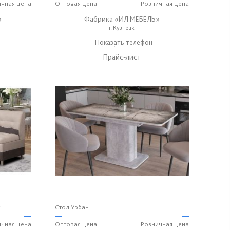
ичная
цена
Оптовая
цена
Розничная
цена
»
Фабрика «ИЛ МЕБЕЛЬ»
г.Кузнецк
+7 (937) 447-00-00
Показать телефон
☎
Прайс-лист
Стол Урбан
—
—
—
ичная
цена
Оптовая
цена
Розничная
цена