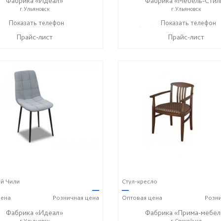
Фабрика «Идеал»
Фабрика «Мебель-Стил
г.Ульяновск
г.Ульяновск
+7 (8422) 50-52-51
Показать телефон
+7 (917) 626-17-92
Показать телефон
+7 (91
☎
☎
☎
Прайс-лист
Прайс-лист
ий Чили
Стул-кресло
—
—
ена
Розничная
цена
Оптовая
цена
Розн
Фабрика «Идеал»
Фабрика «Прима-мебел
г.Ульяновск
г.Спокойная