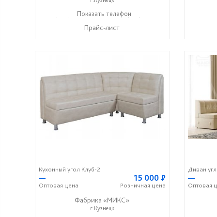
+7 (927) 649-17-36
Показать телефон
+7 (937) 442-11-11
☎
☎
Прайс-лист
Кухонный угол Клуб-2
Диван угл
—
15 000
Р
—
Оптовая
цена
Розничная
цена
Оптовая
ц
Фабрика «МИКС»
г.Кузнецк