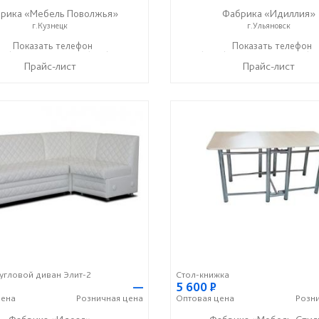
рика «Мебель Поволжья»
Фабрика «Идиллия»
г.Кузнецк
г.Ульяновск
57) 2-87-00
Показать телефон
+7 (909) 316-18-47
+7 (8422) 52-27-67
Показать телефон
+7 (93
☎
☎
☎
Прайс-лист
Прайс-лист
угловой диван Элит-2
Стол-книжка
—
5 600
Р
ена
Розничная
цена
Оптовая
цена
Розн