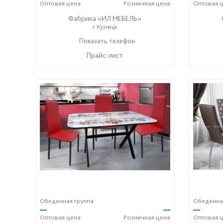
Оптовая
цена
Розничная
цена
Оптовая
ц
Фабрика «ИЛ МЕБЕЛЬ»
г.Кузнецк
+7 (937) 447-00-00
Показать телефон
☎
Прайс-лист
Обеденная группа
Обеденна
—
—
—
Оптовая
цена
Розничная
цена
Оптовая
ц