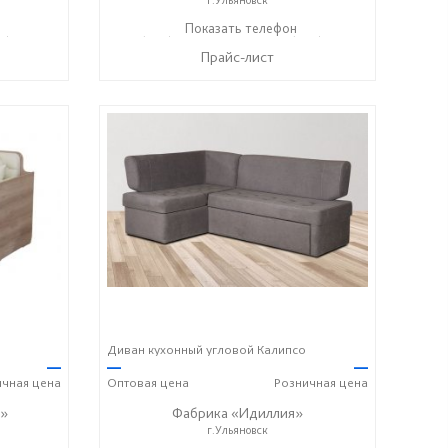
1) 449-33-70
+7 (960) 366-09-51
Показать телефон
+7 (960) 371-60-55
☎
☎
Прайс-лист
Диван кухонный угловой Калипсо
—
—
—
ичная
цена
Оптовая
цена
Розничная
цена
»
Фабрика «Идиллия»
г.Ульяновск