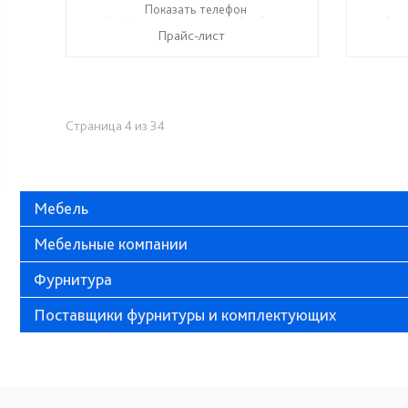
+7 (937) 423-36-37
Показать телефон
+7 (937) 428-44-55
+7 (999
☎
☎
☎
Прайс-лист
Страница 4 из 34
Мебель
Мебельные компании
Фурнитура
Поставщики фурнитуры и комплектующих