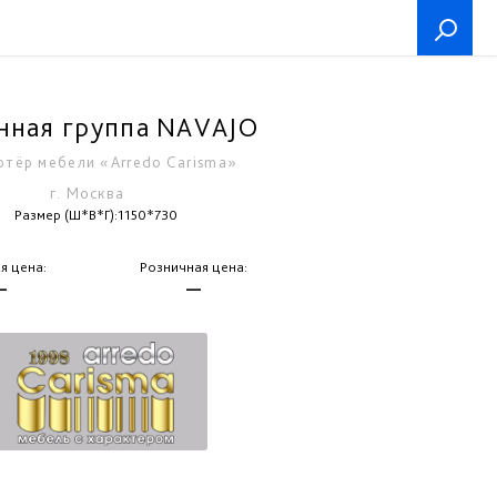
нная группа NAVAJO
тёр мебели «Arredo Carisma»
г. Москва
Размер (Ш*В*Г):1150*730
я цена:
Розничная цена:
—
—