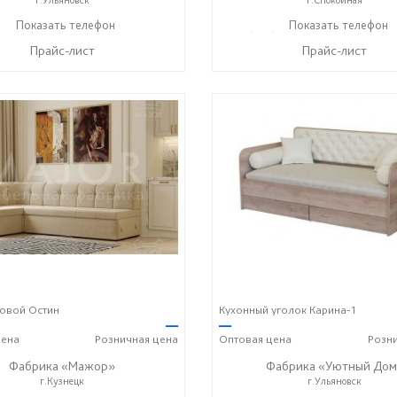
+7 (8422) 50-52-51
Показать телефон
+7 (861) 449-32-35
Показать телефон
+7 (86
☎
☎
☎
Прайс-лист
Прайс-лист
овой Остин
Кухонный уголок Карина-1
—
—
ена
Розничная
цена
Оптовая
цена
Розн
Фабрика «Мажор»
Фабрика «Уютный Дом
г.Кузнецк
г.Ульяновск