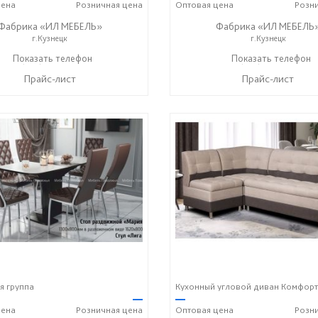
ена
Розничная
цена
Оптовая
цена
Розн
Фабрика «ИЛ МЕБЕЛЬ»
Фабрика «ИЛ МЕБЕЛЬ
г.Кузнецк
г.Кузнецк
+7 (937) 447-00-00
Показать телефон
+7 (937) 447-00-00
Показать телефон
☎
☎
Прайс-лист
Прайс-лист
я группа
Кухонный угловой диван Комфорт
—
—
ена
Розничная
цена
Оптовая
цена
Розн