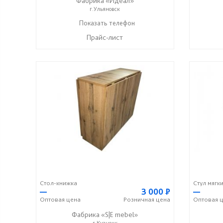
Фабрика «Идеал»
г.Ульяновск
+7 (8422) 50-52-51
Показать телефон
☎
Прайс-лист
Стол-книжка
Стул мягк
—
3 000
Р
—
Оптовая
цена
Розничная
цена
Оптовая
ц
Фабрика «S|E mebel»
г.Кузнецк