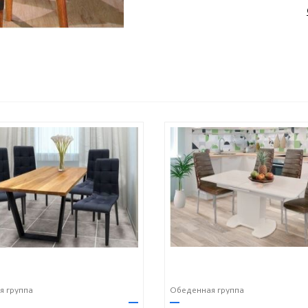
я группа
Обеденная группа
—
—