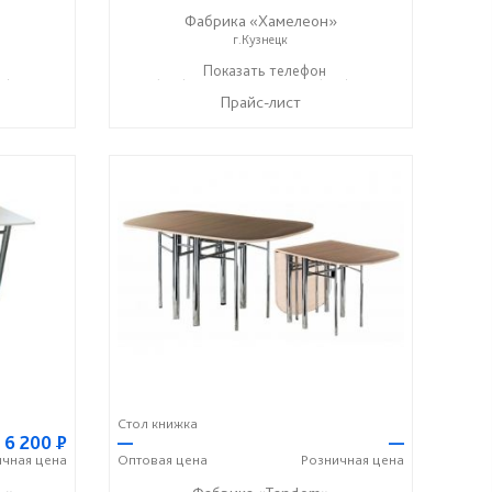
Фабрика «Хамелеон»
г.Кузнецк
7) 276-37-74
+7 (927) 090-39-51
Показать телефон
+7 (927) 369-21-22
☎
☎
Прайс-лист
Стол книжка
6 200
Р
—
—
ичная
цена
Оптовая
цена
Розничная
цена