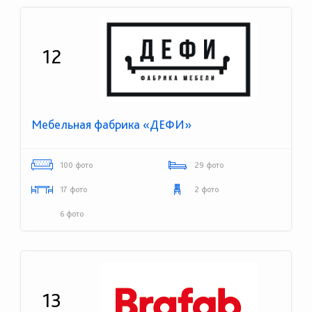
12
Мебельная фабрика «ДЕФИ»
100 фото
29 фото
17 фото
2 фото
6 фото
13