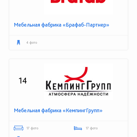
Мебельная фабрика «Брафаб-Партнер»
4 фото
14
Мебельная фабрика «КемпингГрупп»
17 фото
17 фото