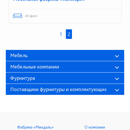
49 фото
1
2
Мебель
Мебельные компании
Фурнитура
Поставщики фурнитуры и комплектующих
Фабрика «Миндаль»
О компании