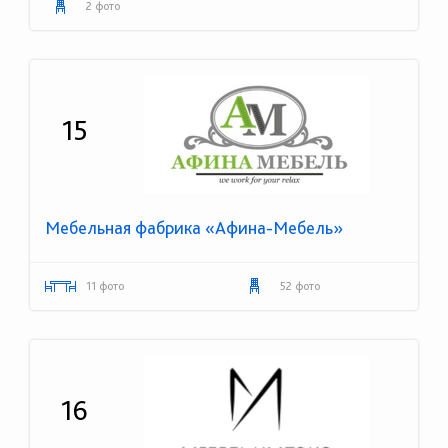
2 фото
15
Мебельная фабрика «Афина-Мебель»
11 фото
52 фото
16