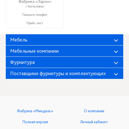
Фабрика «Зарон»
г.Богословка
+7 (8412) 21-50-66
Показать телефон
Прайс-лист
Мебель
Мебельные компании
Фурнитура
Поставщики фурнитуры и комплектующих
Фабрика «Миндаль»
О компании
Полная версия
Личный кабинет