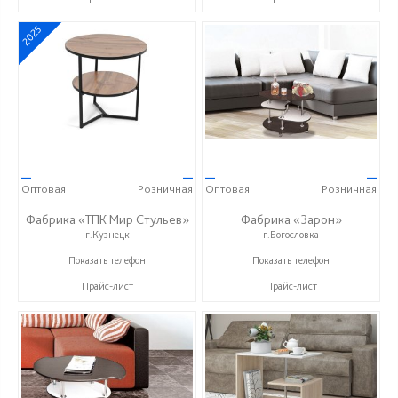
2025
—
—
—
—
Оптовая
Розничная
Оптовая
Розничная
Фабрика «ТПК Мир Стульев»
Фабрика «Зарон»
г.Кузнецк
г.Богословка
8 (927) 648-00-04
+7 (8412) 21-50-66
Показать телефон
Показать телефон
Прайс-лист
Прайс-лист