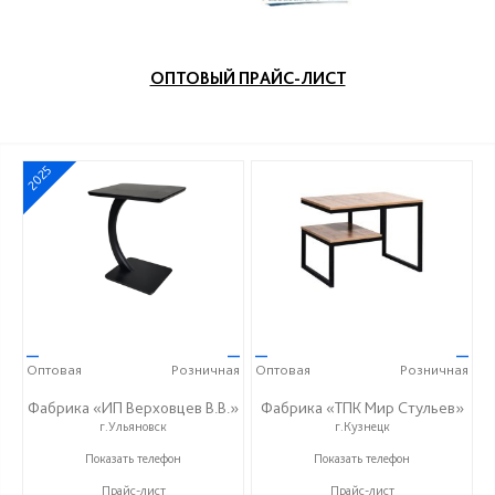
ОПТОВЫЙ ПРАЙС-ЛИСТ
2025
—
—
—
—
Оптовая
Розничная
Оптовая
Розничная
Фабрика «ИП Верховцев В.В.»
Фабрика «ТПК Мир Стульев»
г.Ульяновск
г.Кузнецк
8-987-637-27-82
8 (927) 648-00-04
Показать телефон
Показать телефон
Прайс-лист
Прайс-лист