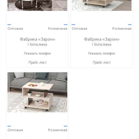
—
—
—
—
Оптовая
Розничная
Оптовая
Розничная
Фабрика «Зарон»
Фабрика «Зарон»
г.Богословка
г.Богословка
+7 (8412) 21-50-66
+7 (8412) 21-50-66
Показать телефон
Показать телефон
Прайс-лист
Прайс-лист
—
—
Оптовая
Розничная