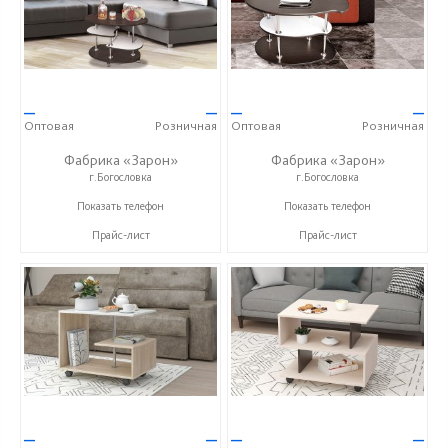
—
—
—
—
Оптовая
Розничная
Оптовая
Розничная
Фабрика «Зарон»
Фабрика «Зарон»
г.Богословка
г.Богословка
+7 (8412) 21-50-66
+7 (8412) 21-50-66
Показать телефон
Показать телефон
Прайс-лист
Прайс-лист
—
—
—
—