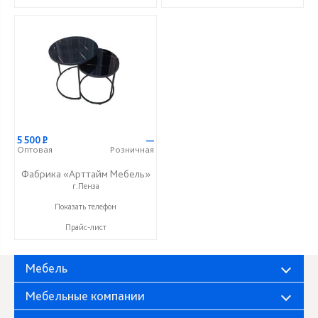
5 500
Р
—
Оптовая
Розничная
Фабрика «Арттайм Мебель»
г.Пенза
+7 (800) 201-23-49
Показать телефон
Прайс-лист
Мебель
Мебельные компании