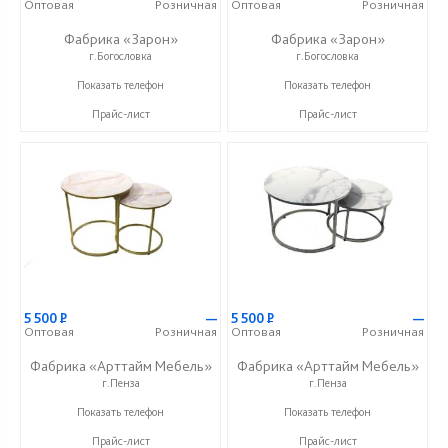
Оптовая
Розничная
Оптовая
Розничная
Фабрика «Зарон»
Фабрика «Зарон»
г.Богословка
г.Богословка
+7 (8412) 21-50-66
+7 (8412) 21-50-66
Показать телефон
Показать телефон
Прайс-лист
Прайс-лист
5 500
Р
—
5 500
Р
—
Оптовая
Розничная
Оптовая
Розничная
Фабрика «Арттайм Мебель»
Фабрика «Арттайм Мебель»
г.Пенза
г.Пенза
+7 (800) 201-23-49
+7 (800) 201-23-49
Показать телефон
Показать телефон
Прайс-лист
Прайс-лист