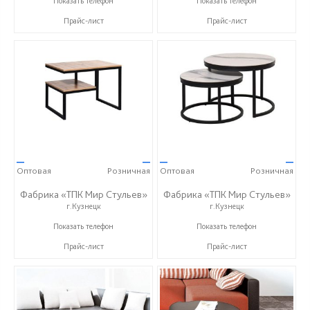
Показать телефон
Показать телефон
Прайс-лист
Прайс-лист
—
—
—
—
Оптовая
Розничная
Оптовая
Розничная
Фабрика «ТПК Мир Стульев»
Фабрика «ТПК Мир Стульев»
г.Кузнецк
г.Кузнецк
8 (927) 648-00-04
8 (927) 648-00-04
Показать телефон
Показать телефон
Прайс-лист
Прайс-лист