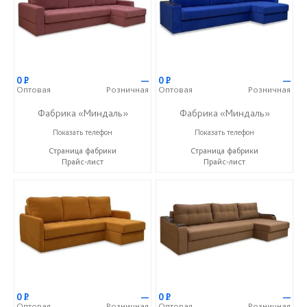
0
Р
—
0
Р
—
Оптовая
Розничная
Оптовая
Розничная
Фабрика «Миндаль»
Фабрика «Миндаль»
+7 (927) 630-62-82
+7 (927) 630-62-82
Показать телефон
Показать телефон
Страница фабрики
Страница фабрики
Прайс-лист
Прайс-лист
0
Р
—
0
Р
—
Оптовая
Розничная
Оптовая
Розничная