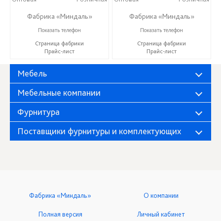
Фабрика «Миндаль»
Фабрика «Миндаль»
+7 (927) 630-62-82
+7 (927) 630-62-82
Показать телефон
Показать телефон
Страница фабрики
Страница фабрики
Прайс-лист
Прайс-лист
Мебель
Мебельные компании
Фурнитура
Поставщики фурнитуры и комплектующих
Фабрика «Миндаль»
О компании
Полная версия
Личный кабинет