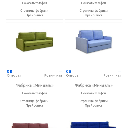
+7 (927) 630-62-82
+7 (927) 630-62-82
Показать телефон
Показать телефон
Страница фабрики
Страница фабрики
Прайс-лист
Прайс-лист
0
Р
—
0
Р
—
Оптовая
Розничная
Оптовая
Розничная
Фабрика «Миндаль»
Фабрика «Миндаль»
+7 (927) 630-62-82
+7 (927) 630-62-82
Показать телефон
Показать телефон
Страница фабрики
Страница фабрики
Прайс-лист
Прайс-лист