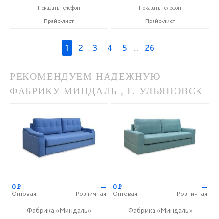
+7 (499) 124-00-33
+7 (499) 124-00-33
Показать телефон
Показать телефон
Прайс-лист
Прайс-лист
1
2
3
4
5
...
26
РЕКОМЕНДУЕМ НАДЕЖНУЮ
ФАБРИКУ МИНДАЛЬ , Г. УЛЬЯНОВСК
0
Р
—
0
Р
—
Оптовая
Розничная
Оптовая
Розничная
Фабрика «Миндаль»
Фабрика «Миндаль»