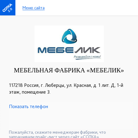
Меню сайта
2.0
МЕБЕЛЬНАЯ ФАБРИКА «МЕБЕЛИК»
117218 Россия, г. Люберцы, ул. Красная, д. 1 лит. Д, 1-й
этаж, помещение 3.
Показать телефон
+7 (499) 124-00-33
+7 (499) 124-74-44
☎
☎
+7 (499) 124-77-17
+7 (495) 988-43-81
☎
☎
+7 (495) 988-43-82
☎
Пожалуйста, скажите менеджерам фабрики, что
запрашивали прайс-лист через сайт «СОТКА».